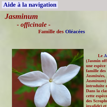
Aide à la navigation
Jasminum
-
officinale
-
Famille des
Oléacées
Le
J
(Jasmin off
une espèce 
famille des
Jasminées,
Jasminum
)
introduite 
Dans la cla
cette espèc
des Scrophu
invalide) e