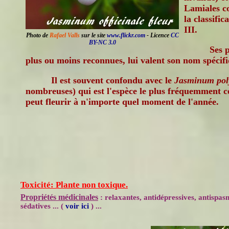
Lamiales c
la classifi
III.
Photo de
Rafael Valls
sur le site
www.flickr.com
- Licence
CC
BY-NC 3.0
Ses 
plus ou moins reconnues, lui valent son nom spécifi
Il est souvent confondu avec le
Jasminum po
nombreuses) qui est l'espèce le plus fréquemment c
peut fleurir à n'importe quel moment de l'année.
Toxicité: Plante non toxique.
Propriétés médicinales
: relaxantes, antidépressives, antispas
sédatives ... (
voir ici
) ...