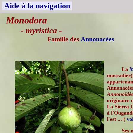
Aide à la navigation
Monodora
-
myristica
-
Famille des
Annonacées
La
M
muscadier) 
appartenant
Annonacées
Annonoïdée
originaire 
La Sierra L
à l'Ougand
l'est ... (
voi
Ses 