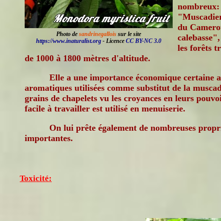
nombreux:
"Muscadie
du Camero
Photo de
sandrinegallois
sur le site
calebasse",
https://www.inaturalist.org
- Licence
CC BY-NC 3.0
les forêts 
de 1000 à 1800 mètres d'altitude.
Elle a une importance économique certaine a
aromatiques utilisées comme substitut de la musca
grains de chapelets vu les croyances en leurs pouvo
facile à travailler est utilisé en menuiserie.
On lui prête également de nombreuses propri
importantes.
Toxicité: