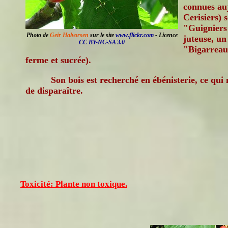
connues au
Cerisiers) 
"Guigniers"
Photo de
Geir Halvorsen
sur le site
www.flickr.com
- Licence
juteuse, un
CC BY-NC-SA 3.0
"Bigarreaut
ferme et sucrée).
Son bois est recherché en ébénisterie, ce qui
de disparaître.
Toxicité: Plante non toxique.