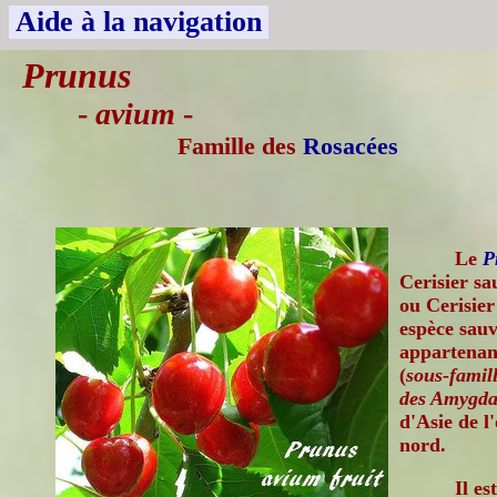
Aide à la navigation
Prunus
-
avium
-
Famille des
Rosacées
Le
P
Cerisier sa
ou Cerisier
espèce sau
appartenant
(
sous-famil
des Amygda
d'Asie de l
nord.
Il es