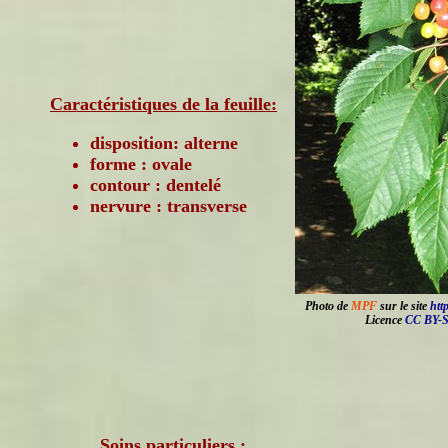
Caractéristiques de la feuille:
disposition: alterne
forme : ovale
contour : dentelé
nervure : transverse
Photo de
MPF
sur le site
htt
Licence
CC BY-S
Soins particuliers :