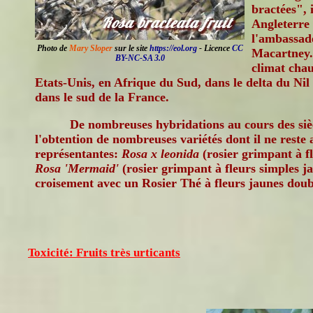
bractées", i
Angleterre
l'ambassad
Photo de
Mary Sloper
sur le site
https://eol.org
- Licence
CC
Macartney. 
BY-NC-SA 3.0
climat chau
Etats-Unis, en Afrique du Sud, dans le delta du Nil
dans le sud de la France.
De nombreuses hybridations au cours des siè
l'obtention de nombreuses variétés dont il ne reste
représentantes:
Rosa x leonida
(rosier grimpant à fl
Rosa 'Mermaid'
(rosier grimpant à fleurs simples j
croisement avec un Rosier Thé à fleurs jaunes doub
Toxicité: Fruits très urticants