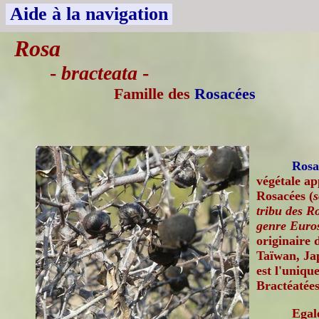
Aide à la navigation
Rosa
-
bracteata
-
Famille des
Rosacées
Rosa
végétale ap
Rosacées (
s
tribu des R
genre Euros
originaire 
Taïwan, Ja
est l'uniqu
Bractéatées
Egal