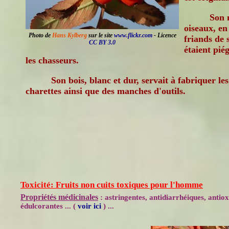
Son 
oiseaux, en 
Photo de
Hans Kylberg
sur le site
www.flickr.com
- Licence
friands de s
CC BY 3.0
étaient piég
les chasseurs.
Son bois, blanc et dur, servait à fabriquer le
charettes ainsi que des manches d'outils.
Toxicité: Fruits non cuits toxiques pour l'homme
Propriétés médicinales
: astringentes, antidiarrhéiques, anti
édulcorantes ... (
voir ici
) ...