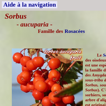
Aide à la navigation
Sorbus
-
aucuparia
-
Famille des
Rosacées
Le
S
des oiseleu
est une esp
la famille 
des Amygdal
sous-tribu 
Sorbus, sou
Sorbus
). C
sorbiers, 
arbre d'ali
est origina