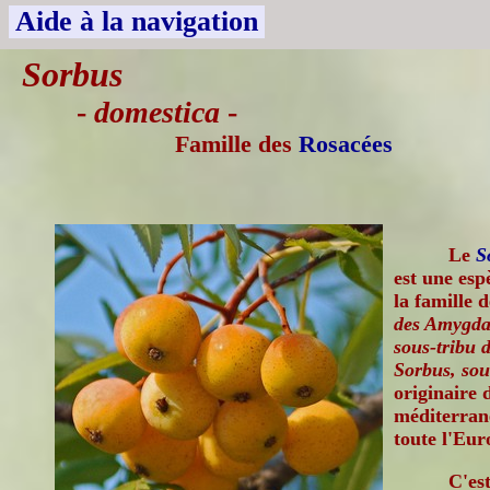
Aide à la navigation
Sorbus
-
domestica
-
Famille des
Rosacées
Le
S
est une esp
la famille 
des Amygdal
sous-tribu 
Sorbus, so
originaire 
méditerrané
toute l'Eur
C'es