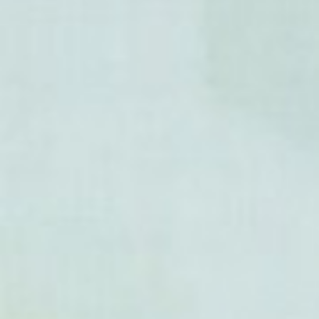
- Celtis trinervia
- Celtis yunnanensis