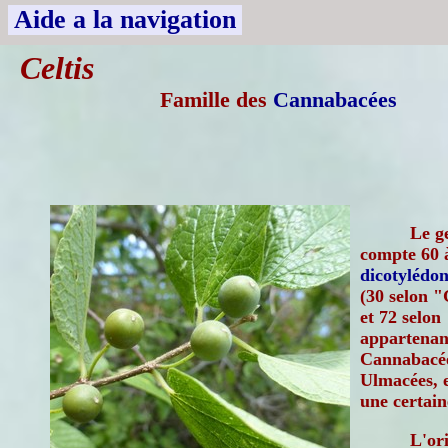
Aide a la navigation
Celtis
Famille des
Cannabacées
Le g
compte 60 à
dicotylédon
(30 selon 
et 72 selon
appartenant
Cannabacée
Ulmacées, 
une certain
L'or