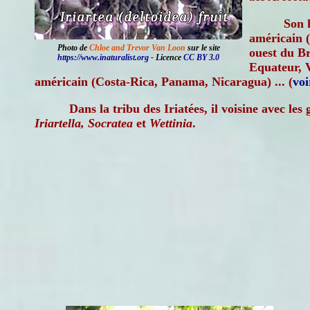
Son 
américain (
Photo de
Chloe and Trevor Van Loon
sur le site
ouest du Br
https://www.inaturalist.org
- Licence
CC BY 3.0
Equateur, V
américain (Costa-Rica, Panama, Nicaragua) ... (
voi
Dans la tribu des Iriatées, il voisine avec les
Iriartella, Socratea
et
Wettinia
.