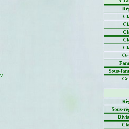
Cla
Rè
Cl
Cl
Cl
Cl
Cl
Or
Fami
Sous-fami
e)
Ge
Rè
Sous-rè
Divi
Cla