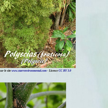
ur le site
www.starrenvironmental.com
- Licence
CC BY 3.0