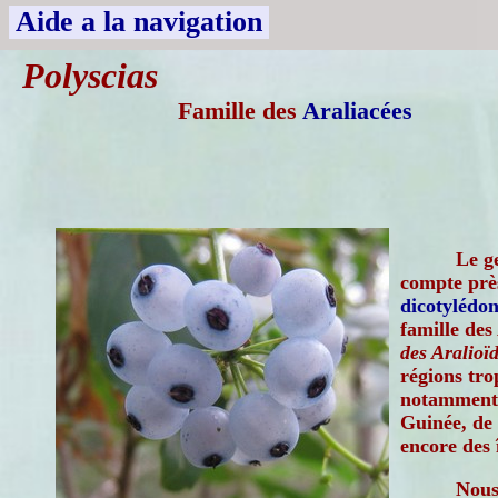
Aide a la navigation
Polyscias
Famille des
Araliacées
Le g
compte près
dicotylédon
famille des
des Aralioï
régions tro
notamment 
Guinée, de
encore des 
Nous