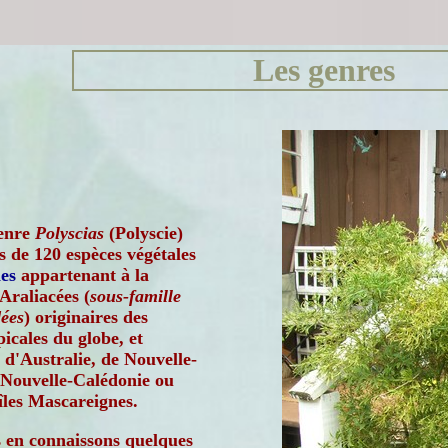
Les genres
enre
Polyscias
(Polyscie)
 de 120 espèces végétales
es
appartenant à la
 Araliacées (
sous-famille
dées
) originaires des
picales du globe, et
d'Australie, de Nouvelle-
 Nouvelle-Calédonie ou
îles Mascareignes.
 en connaissons quelques