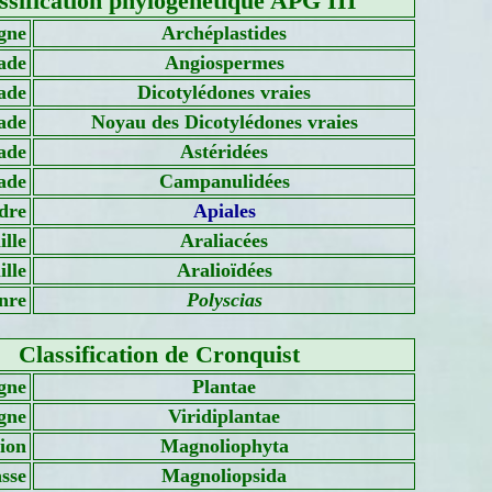
ssification phylogénétique APG III
gne
Archéplastides
ade
Angiospermes
ade
Dicotylédones vraies
ade
Noyau des Dicotylédones vraies
ade
Astéridées
ade
Campanulidées
dre
Apiales
lle
Araliacées
lle
Aralioïdées
nre
Polyscias
Classification de Cronquist
gne
Plantae
gne
Viridiplantae
sion
Magnoliophyta
sse
Magnoliopsida