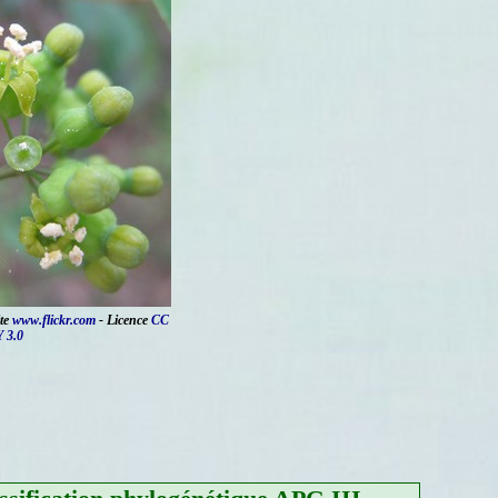
ite
www.flickr.com
- Licence
CC
 3.0