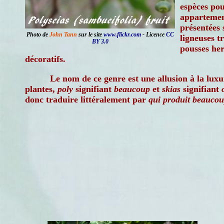
espèces pou
appartemen
présentées 
Photo de
John Tann
sur le site
www.flickr.com
- Licence
CC
ligneuses t
BY 3.0
pousses her
décoratifs.
Le nom de ce genre est une allusion à la luxu
plantes,
poly
signifiant
beaucoup
et
skias
signifiant
donc traduire littéralement par
qui produit beauco