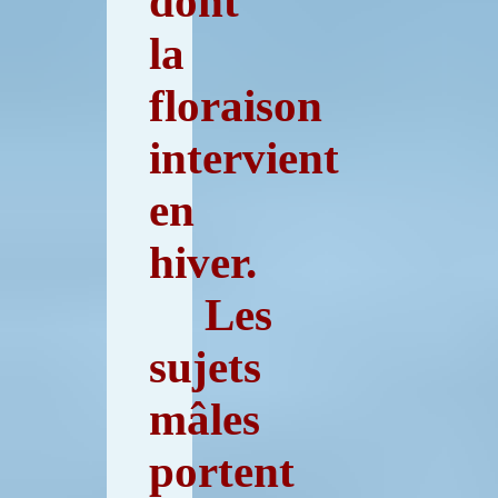
dont
la
floraison
intervient
en
hiver.
Les
sujets
mâles
portent