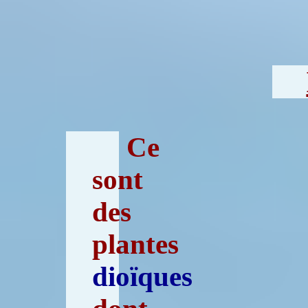
Ce
sont
des
plantes
dioïques