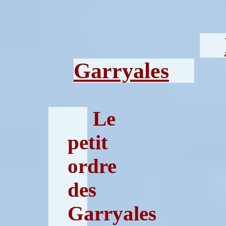
Garryales
Le
petit
ordre
des
Garryales