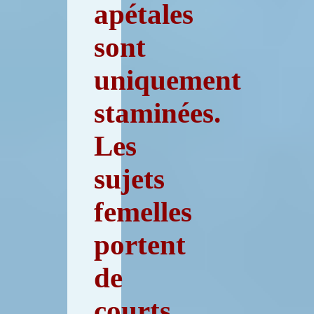
apétales
sont
uniquement
staminées.
Les
sujets
femelles
portent
de
courts