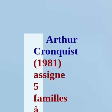
Arthur
Cronquist
(1981)
assigne
5
familles
à