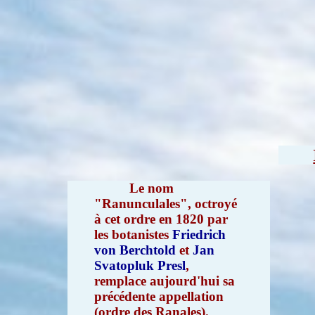
Le nom
"Ranunculales", octroyé
à cet ordre en 1820 par
les botanistes
Friedrich
von Berchtold
et
Jan
Svatopluk Presl
,
remplace aujourd'hui sa
précédente appellation
(ordre des Ranales).