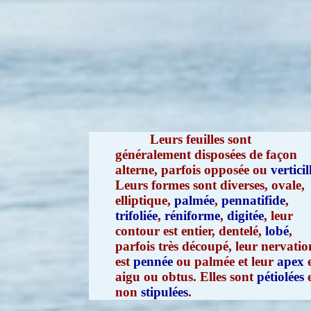
Leurs feuilles sont
généralement disposées de façon
alterne, parfois opposée ou
verticil
Leurs formes sont diverses, ovale,
elliptique,
palmée
,
pennatifide
,
trifoliée
,
réniforme
,
digitée
, leur
contour est entier, dentelé,
lobé
,
parfois très découpé, leur nervatio
est
pennée
ou palmée et leur
apex
e
aigu ou obtus. Elles sont
pétiolées
e
non
stipulées
.