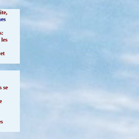
te,
es
s:
 les
et
 se
e
es