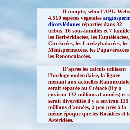
Il compte, selon l'APG Websi
4.510 espèces végétales
angiosperm
dicotylédones
réparties dans 32
tribus, 16 sous-familles et 7 famille
les Berbéridacées, les Euptéléacées,
Circéacées, les Lardzybalacées, les
Ménispermacées, les Papavéracées 
les Renonculacées.
D'après les calculs utilisant
l'horloge moléculaire, la lignée
menant aux actuelles Ranunculales
serait séparée au Crétacé (il y a
environ 132 millions d'années) et s
serait diversifiée il y a environ 115
millions d'années, à peu près à la
même époque que les Rosidées et l
Astéridées.