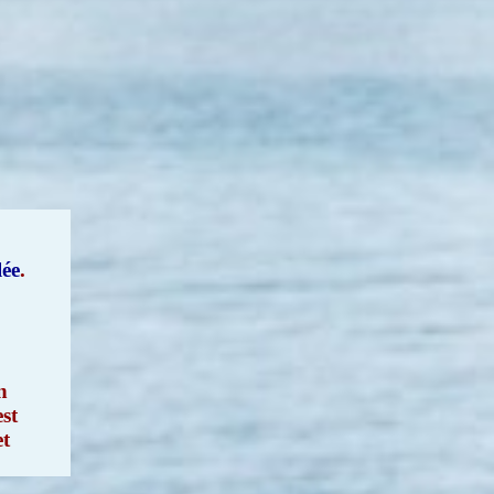
lée
.
n
st
t