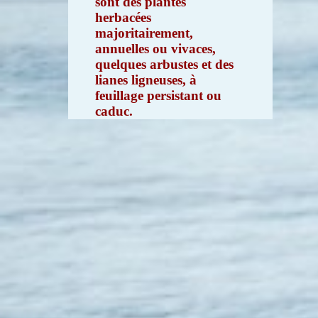
sont des plantes
herbacées
majoritairement,
annuelles ou vivaces,
quelques arbustes et des
lianes ligneuses, à
feuillage persistant ou
caduc.