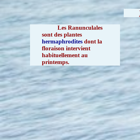
Les Ranunculales
sont des plantes
hermaphrodites
dont la
floraison intervient
habituellement au
printemps.