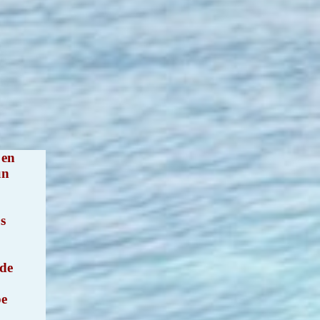
 en
un
us
 de
pe