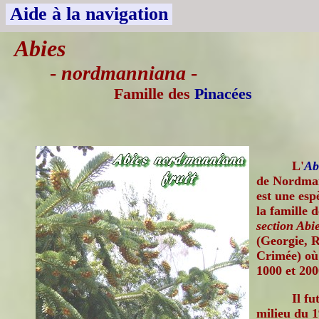
Aide à la navigation
Abies
-
nordmanniana
-
Famille des
Pinacées
L'
Ab
de Nordman
est une esp
la famille 
section Abi
(Georgie, R
Crimée) où 
1000 et 200
Il f
milieu du 1