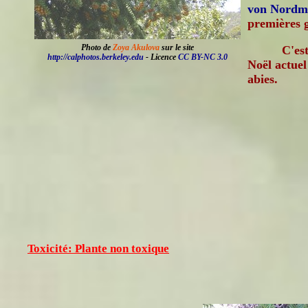
von Nordm
premières g
Photo de
Zoya Akulova
sur le site
C'es
http://calphotos.berkeley.edu
- Licence
CC BY-NC 3.0
Noël actuel
abies.
Toxicité: Plante non toxique