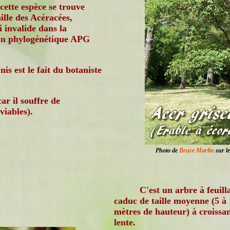
cette espèce se trouve
ille des Acéracées,
 invalide dans la
ion phylogénétique APG
s est le fait du botaniste
ar il souffre de
viables).
Photo de
Bruce Marlin
sur le
C'est un arbre à feuill
caduc de taille moyenne (5 à
mètres de hauteur) à croissa
lente.