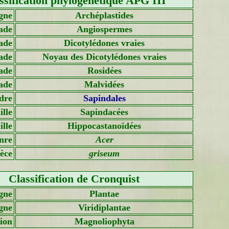
ssification phylogénétique APG III
gne
Archéplastides
ade
Angiospermes
ade
Dicotylédones vraies
ade
Noyau des Dicotylédones vraies
ade
Rosidées
ade
Malvidées
dre
Sapindales
lle
Sapindacées
lle
Hippocastanoïdées
nre
Acer
èce
griseum
Classification de Cronquist
gne
Plantae
gne
Viridiplantae
sion
Magnoliophyta