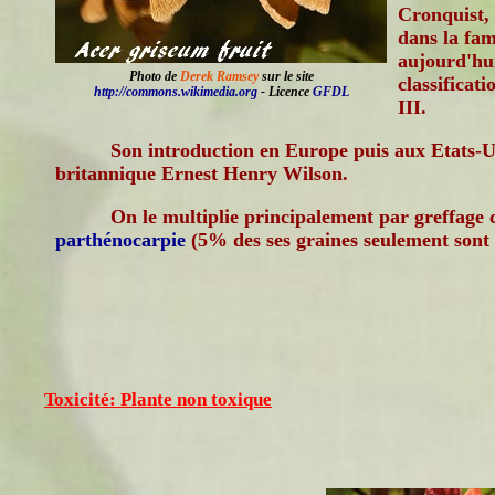
Cronquist, 
dans la fam
aujourd'hui
Photo de
Derek Ramsey
sur le site
classificat
http://commons.wikimedia.org
- Licence
GFDL
III.
Son introduction en Europe puis aux Etats-Uni
britannique Ernest Henry Wilson.
On le multiplie principalement par greffage c
parthénocarpie
(5% des ses graines seulement sont 
Toxicité: Plante non toxique