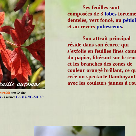
Ses feuilles sont
composées de 3
lobes
forteme
dentelés, vert foncé, au
pétio
et au revers
pubescents
.
Son attrait principal
réside dans son écorce qui
s'exfolie en feuilles fines co
du papier, libérant sur le tro
et les branches des zones de
couleur orangé brillant, ce q
crée un spectacle flamboyant
avec les couleurs jaunes à ro
sterloh
sur le site
m
- Licence
CC BY-NC-SA 3.0