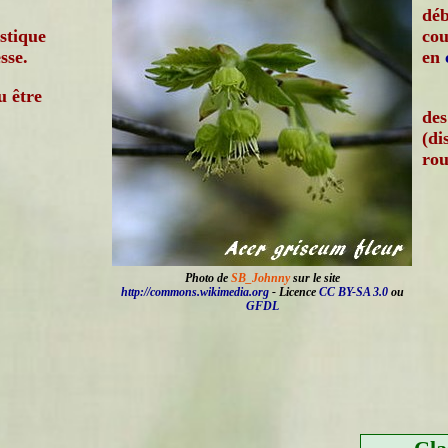
déb
ustique
cou
sse.
en
u être
de
(di
rou
Photo de
SB_Johnny
sur le site
http://commons.wikimedia.org
- Licence
CC BY-SA 3.0
ou
GFDL