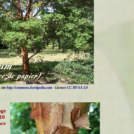
 site
http://commons.hortipedia.com
- Licence
CC BY-SA 3.0
age
 10
nce