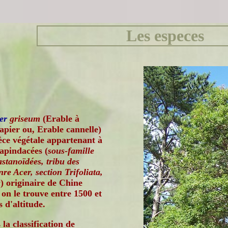
Les especes
er
griseum
(Erable à
apier ou, Erable cannelle)
èce végétale appartenant à
Sapindacées (
sous-famille
stanoïdées, tribu des
re Acer, section Trifoliata,
a
) originaire de Chine
 on le trouve entre 1500 et
 d'altitude.
la classification de