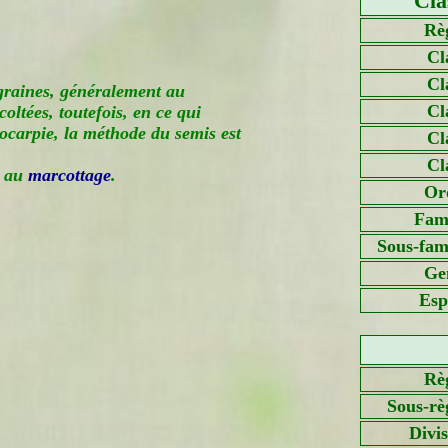
Cla
Rè
Cl
Cl
 graines, généralement au
Cl
coltées, toutefois, en ce qui
ocarpie, la méthode du semis est
Cl
Cl
u au
marcottage
.
Or
Fami
Sous-fami
Ge
Esp
Rè
Sous-rè
Divi