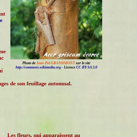
nt
le
mme
nc
Photo de
Jean-Pol GRANDMONT
sur le site
http://commons.wikimedia.org
- Licence
CC BY-SA 3.0
ui
uges de son feuillage automnal.
Les fleurs, qui apparaissent au