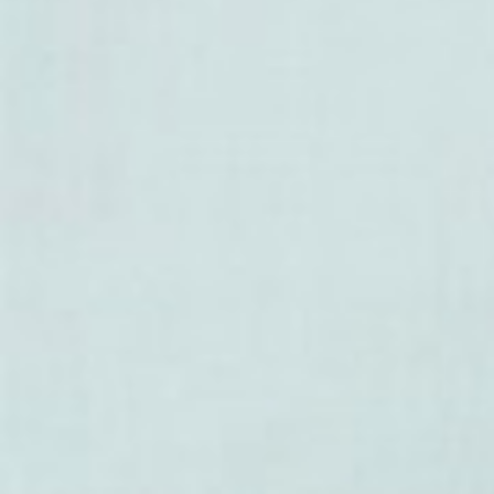
- Acer x boscii
- Acer x coriaceum
- Acer x freemanii
- Acer x hillieri
- Acer x hybridum
- Acer x rotundilobum
- Acer x schwerinii
- Acer x zoeschense