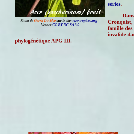
séries
.
Dans 
Photo de
Gerrit Davidse
sur le site
www.tropicos.org
-
Cronquist, 
Licence
CC BY-NC-SA 3.0
famille des
invalide dan
phylogénétique APG III.