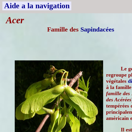
Aide a la navigation
Acer
Famille des
Sapindacées
Le g
regroupe pl
végétales
d
à la famill
famille des
des Acérées
tempérées 
principalem
américain e
Il es