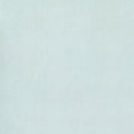
'Bloodgood)
-
Acer palmatum Dissectum
(
'Dissectum')
-
Acer palmatum Orange Dr
'Orange Dream')
- Acer pauciflorum
- Acer paxii
- Acer pectinatum
- Acer pensylvanicum
- Acer pentaphyllum
- Acer pentapomicum
- Acer pictum
- Acer platanoides
-
Acer platanoides Columnar
colonnaire)
-
Acer platanoides Crimson 