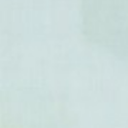
- Acer henryi
- Acer hyrcanum
- Acer japonicum
-
Acer japonicum Aconitifoli
feuilles d'aconit)
-
Acer japonicum Green Cas
'Green Cascade')
-
Acer japonicum Vitifolium
(
feuilles de vigne)
- Acer laevigatum
- Acer laurinum
- Acer longipes
- Acer lucidum
- Acer macrophyllum
- Acer mandshuricum
- Acer maximowiczianum