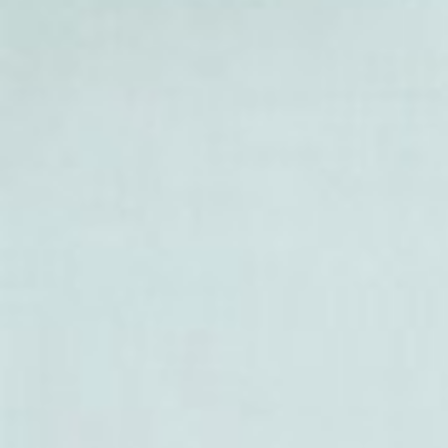
- Acer sieboldianum
- Acer sikkimense
- Acer sino-oblongum
- Acer sosnowskyi
-
Acer spicatum
(Erable à épi
- Acer stachyophyllum
- Acer sterculiaceum
- Acer sutchuenense
-
Acer tataricum
(Erable de T
- Acer tegmentosum
-
Acer triflorum
(Erable à troi
- Acer truncatum
- Acer tschonoskii
- Acer velutinum
- Acer wardii
- Acer wuyuanense