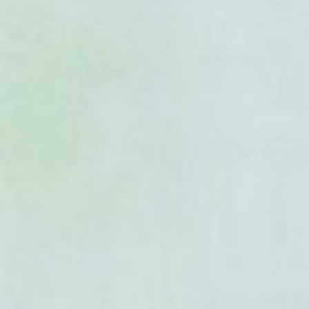
- Acer micranthum
- Acer miyabei
-
Acer monspessulanum
(Erab
- Acer negundo
-
Acer negundo Aureomargi
panaché)
- Acer nipponicum
- Acer oblongum
- Acer okamotoanum
- Acer oliverianum
-
Acer opalus
(Erable à feuill
- Acer osmastonii
- Acer palmatum
-
Acer palmatum Atropurpu
pourpre)
-
Acer palmatum Bloodgood
(