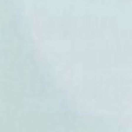
'Crimson King')
-
Acer platanoides Drummond
Drummond)
-
Acer platanoides Globosum
-
Acer pseudoplatanus
(Erabl
- Acer pseudosieboldianum
- Acer pubipalmatum
- Acer pycnanthum
- Acer robustum
- Acer rubescens
-
Acer rubrum
(Erable rouge
- Acer rufinerve
-
Acer saccharinum
(Erable a
-
Acer saccharum
(Erable à s
-
Acer sempervirens
(Erable d
-
Acer shirasawanum
(Erable 