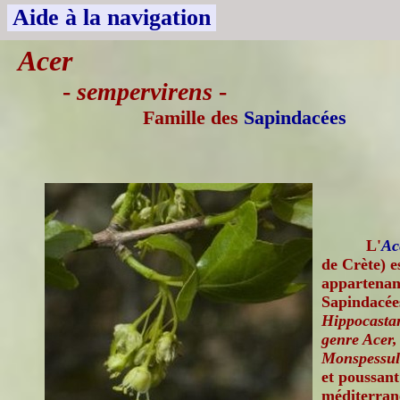
Aide à la navigation
Acer
-
sempervirens
-
Famille des
Sapindacées
L'
Ac
de Crète) e
appartenant
Sapindacée
Hippocastan
genre Acer, 
Monspessu
et poussant
méditerran