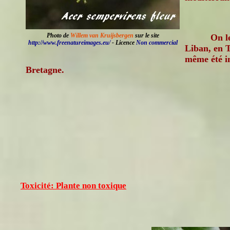
Photo de
Willem van Kruijsbergen
sur le site
On l
http://www.freenatureimages.eu/
- Licence
Non commercial
Liban, en T
même été i
Bretagne.
Toxicité: Plante non toxique