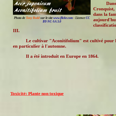
Dans 
Cronquist, 
dans la fam
Photo de
Tony Rodd
sur le site
www.flickr.com
- Licence
CC
aujourd'hui
BY-NC-SA 3.0
classificat
III.
Le cultivar "Aconitifolium" est cultivé pour l
en particulier à l'automne.
Il a été introduit en Europe en 1864.
Toxicité: Plante non toxique