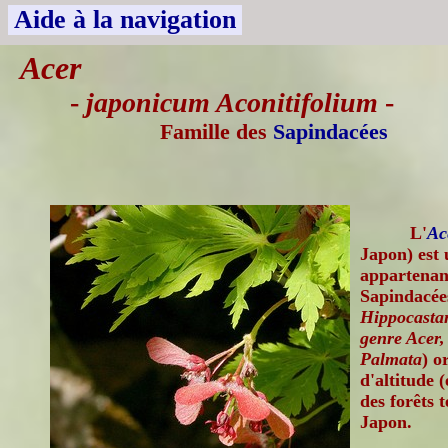
Aide à la navigation
Acer
-
japonicum Aconitifolium
-
Famille des
Sapindacées
L'
Ac
Japon) est 
appartenant
Sapindacée
Hippocastan
genre Acer,
Palmata
) o
d'altitude 
des forêts
Japon.