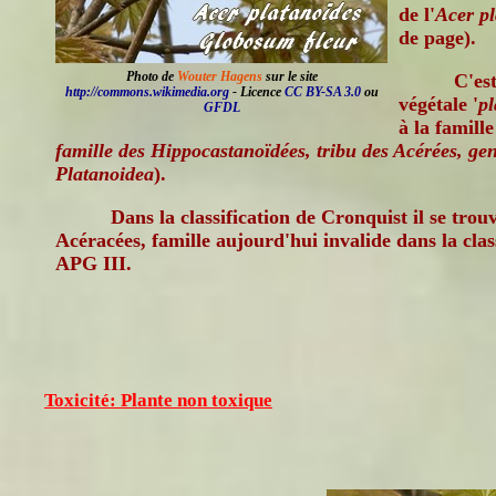
de l'
Acer pl
de page).
Photo de
Wouter Hagens
sur le site
C'est
http://commons.wikimedia.org
- Licence
CC BY-SA 3.0
ou
végétale '
pl
GFDL
à la famill
famille des Hippocastanoïdées, tribu des Acérées, gen
Platanoidea
).
Dans la classification de Cronquist il se trou
Acéracées, famille aujourd'hui invalide dans la clas
APG III.
Toxicité: Plante non toxique