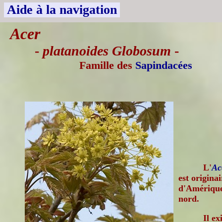
Aide à la navigation
Acer
-
platanoides Globosum
-
Famille des
Sapindacées
L'
Ac
est origina
d'Amérique
nord.
Il ex