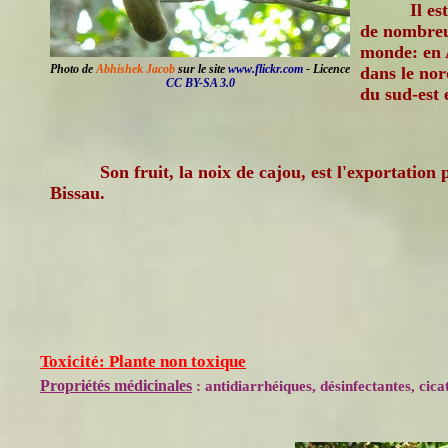
Il es
de nombreu
monde: en A
Photo de
Abhishek Jacob
sur le site
www.flickr.com
- Licence
dans le nor
CC BY-SA 3.0
du sud-est 
Son fruit, la noix de cajou, est l'exportation
Bissau.
Toxicité: Plante non toxique
Propriétés médicinales
: antidiarrhéiques, désinfectantes, cicat