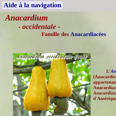
Aide à la navigation
Anacardium
-
occidentale
-
Famille des
Anacardiacées
L'
An
(Anacardier
appartenant
Anacardiac
Anacardioï
d'Amérique