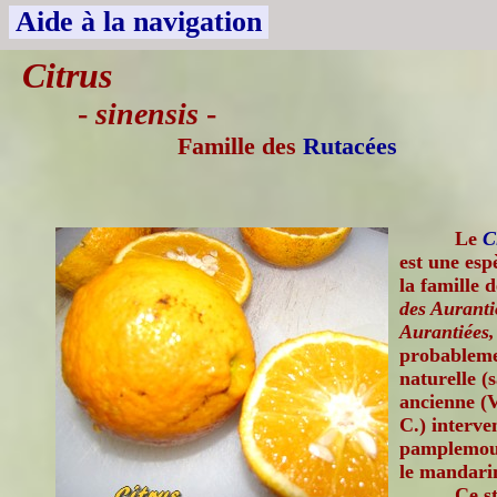
Aide à la navigation
Citrus
-
sinensis
-
Famille des
Rutacées
Le
C
est une esp
la famille 
des Auranti
Aurantiées,
probableme
naturelle (
ancienne (V
C.) interve
pamplemous
le mandarin
Ce s