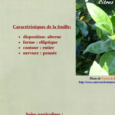
Caractéristiques de la feuille:
disposition: alterne
forme : elliptique
contour : entier
nervure : pennée
Photo de
Forest & 
http://www.starrenvironmen
Soins particuliers :