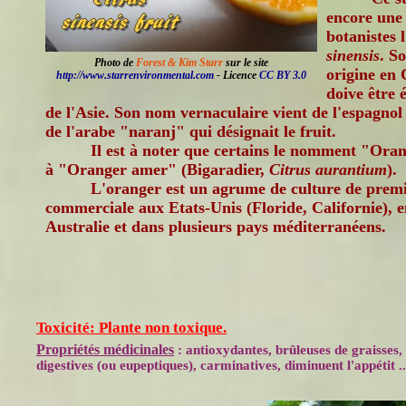
encore une 
botanistes 
sinensis
. S
Photo de
Forest & Kim Starr
sur le site
origine en 
http://www.starrenvironmental.com
- Licence
CC BY 3.0
doive être 
de l'Asie. Son nom vernaculaire vient de l'espagnol
de l'arabe "naranj" qui désignait le fruit.
Il est à noter que certains le nomment "Ora
à "Oranger amer" (Bigaradier,
Citrus aurantium
).
L'oranger est un agrume de culture de prem
commerciale aux Etats-Unis (Floride, Californie), 
Australie et dans plusieurs pays méditerranéens.
Toxicité: Plante non toxique.
Propriétés médicinales
: antioxydantes, brûleuses de graisses,
digestives (ou eupeptiques), carminatives, diminuent l'appétit ..