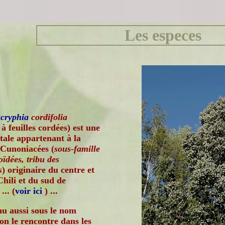
Les especes
cryphia
cordifolia
à feuilles cordées) est une
tale appartenant à la
 Cunoniacées (
sous-famille
ïdées, tribu des
s
) originaire du centre et
hili et du sud de
... (
voir ici
) ...
u aussi sous le nom
n le rencontre dans les