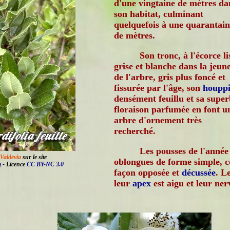
d'une vingtaine de mètres da
son habitat, culminant
quelquefois à une quarantain
de mètres.
Son tronc, à l'écorce li
grise et blanche dans la jeun
de l'arbre, gris plus foncé et
fissurée par l'âge, son
houppi
densément feuillu et sa supe
floraison parfumée en font u
arbre d'ornement très
recherché.
Les pousses de l'anné
 Valdevia
sur le site
oblongues de forme simple, co
g
- Licence
CC BY-NC 3.0
façon opposée et
décussée
. L
leur
apex
est aigu et leur ner