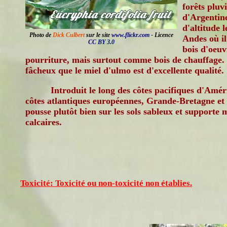
forêts pluvi
d'Argentin
d'altitude l
Photo de
Dick Culbert
sur le site
www.flickr.com
- Licence
Andes où il
CC BY 3.0
bois d'oeuv
pourriture, mais surtout comme bois de chauffage. 
fâcheux que le miel d'ulmo est d'excellente qualité.
Introduit le long des côtes pacifiques d'Amér
côtes atlantiques européennes, Grande-Bretagne et 
pousse plutôt bien sur les sols sableux et support
calcaires.
Toxicité: Toxicité ou non-toxicité non établies.