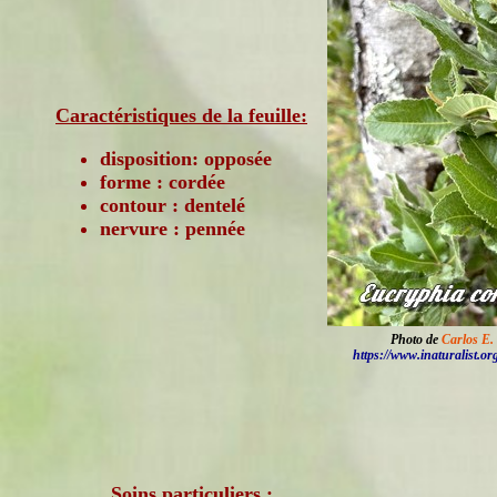
Caractéristiques de la feuille:
disposition: opposée
forme : cordée
contour : dentelé
nervure : pennée
Photo de
Carlos E.
https://www.inaturalist.or
Soins particuliers :