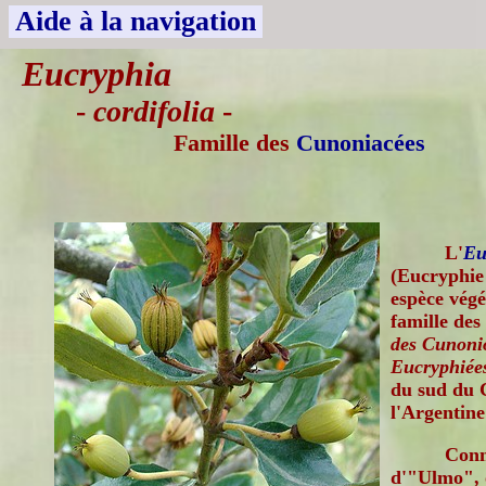
Aide à la navigation
Eucryphia
-
cordifolia
-
Famille des
Cunoniacées
L'
Eu
(Eucryphie 
espèce végé
famille des
des Cunonio
Eucryphiée
du sud du C
l'Argentine 
Conn
d'"Ulmo", o