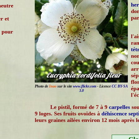
he
neutre
don
par
r et
C pour
l'a
ra
tét
no
cou
arr
sép
flo
Photo de
Inao
sur le site
www.flickr.com
- Licence
CC BY-SA
épa
3.0
l'é
Le pistil, formé de 7 à 9
carpelles
sou
9 loges. Ses fruits ovoïdes à
déhiscence
sept
leurs graines ailées environ 12 mois après 