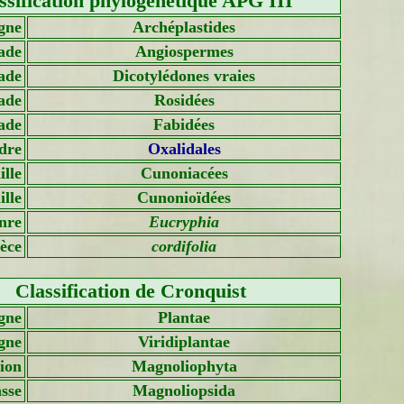
ssification phylogénétique APG III
gne
Archéplastides
ade
Angiospermes
ade
Dicotylédones vraies
ade
Rosidées
ade
Fabidées
dre
Oxalidales
lle
Cunoniacées
lle
Cunonioïdées
nre
Eucryphia
èce
cordifolia
Classification de Cronquist
gne
Plantae
gne
Viridiplantae
sion
Magnoliophyta
sse
Magnoliopsida