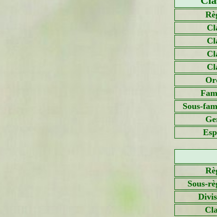
Cla
Rè
Cl
Cl
Cl
Cl
Or
Fami
Sous-fami
Ge
Esp
Rè
Sous-rè
Divi
Cla