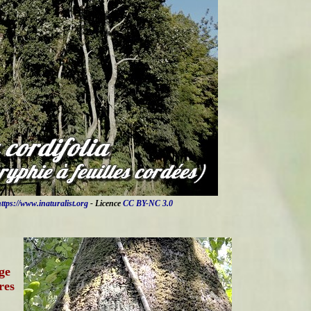
ttps://www.inaturalist.org
- Licence
CC BY-NC 3.0
ge
res