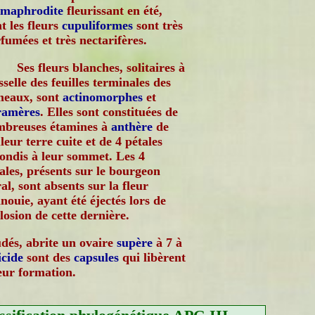
rmaphrodite
fleurissant en été,
t les fleurs
cupuliformes
sont très
fumées et très nectarifères.
Ses fleurs blanches, solitaires à
isselle des feuilles terminales des
meaux, sont
actinomorphes
et
ramères
. Elles sont constituées de
mbreuses étamines à
anthère
de
leur terre cuite et de 4 pétales
ondis à leur sommet. Les 4
ales, présents sur le bourgeon
ral, sont absents sur la fleur
nouie, ayant été éjectés lors de
closion de cette dernière.
dés, abrite un ovaire
supère
à 7 à
icide
sont des
capsules
qui libèrent
leur formation.