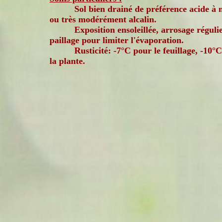
Sol bien drainé de préférence acide à 
ou très modérément alcalin.
Exposition ensoleillée, arrosage régulie
paillage pour limiter l'évaporation.
Rusticité: -7°C pour le feuillage, -10°
la plante.