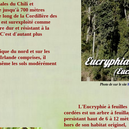
ales du Chili et
e jusqu'à 700 mètres
e long de la Cordillère des
 est surexploité comme
re dur et résistant à la
C'est d'autant plus
ique du nord et sur les
Irlande comprises, il
e même les sols modérément
Photo de
sur le site
h
L'Eucryphie à feuilles
cordées est un arbre à feuilla
persistant haut de 6 à 12 mèt
hors de son habitat originel,