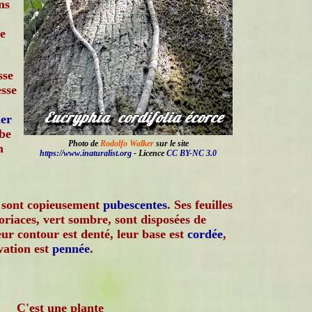
ns
e
sse
esse
er
rbe
Photo de
Rodolfo Walker
sur le site
n
https://www.inaturalist.org
- Licence
CC BY-NC 3.0
e sont copieusement
pubescentes
. Ses feuilles
riaces, vert sombre, sont disposées de
eur contour est denté, leur base est
cordée
,
vation est
pennée
.
C'est une plante