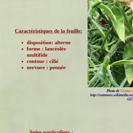
Caractéristiques de la feuille:
disposition: alterne
forme : lancéolée
multifide
contour : cilié
nervure : pennée
Photo de
Nicolas
http://commons.wikimedia.or
GF
Soins particuliers :