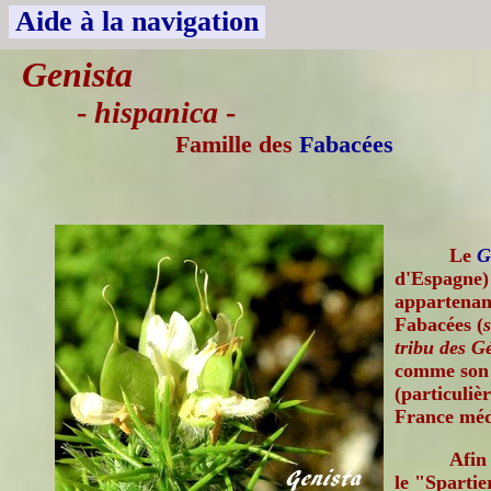
Aide à la navigation
Genista
-
hispanica
-
Famille des
Fabacées
Le
G
d'Espagne) 
appartenant
Fabacées (
tribu des G
comme son 
(particuliè
France méd
Afin 
le "Spartie