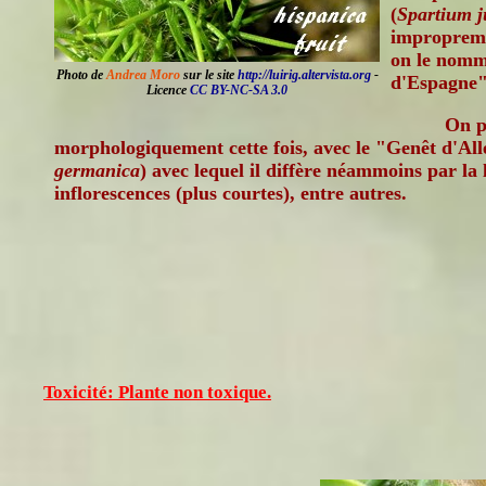
(
Spartium 
improprem
on le nomm
Photo de
Andrea Moro
sur le site
http://luirig.altervista.org
-
d'Espagne"
Licence
CC BY-NC-SA 3.0
On p
morphologiquement cette fois, avec le "Genêt d'Al
germanica
) avec lequel il diffère néammoins par la
inflorescences (plus courtes), entre autres.
Toxicité: Plante non toxique.