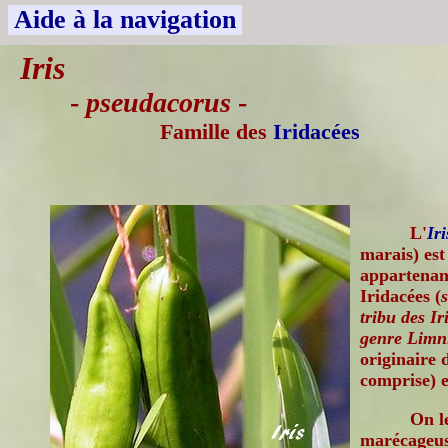
Aide à la navigation
Iris
-
pseudacorus
-
Famille des
Iridacées
L'
Iri
marais) est
appartenant
Iridacées (
tribu des Ir
genre Limni
originaire 
comprise) e
On l
marécageuse