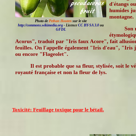
d'étangs ou
humides ju
montagne.
Photo de
Pethan Houten
sur le site
http://commons.wikimedia.org
- Licence
CC BY-SA 3.0
ou
Son 
GFDL
étymologiq
Acorus", traduit par "Iris faux Acore", fait allusion
feuilles. On l'appelle également "Iris d'eau", "Iri
ou encore "Flageolet".
Il est probable que sa fleur, stylisée, soit le
royauté française et non la fleur de lys.
Toxicité: Feuillage toxique pour le bétail.