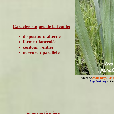
Caractéristiques de la feuille:
disposition: alterne
forme : lancéolée
contour : entier
nervure : parallèle
Photo de
John Hilty (Illin
http://eol.org
- Lic
Soins particuliers :