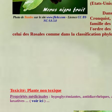
(Etats-Unis
Dans 
Photo de
Bambo
sur le site
www.flickr.com
- Licence
CC BY-
Cronquist, 
NC-SA 3.0
famille de
l'ordre des
celui des Rosales comme dans la classification phy
Toxicité: Plante non toxique
Propriétés médicinales
: hypoglycémiantes, antidiarrhéiques, a
laxatives ... (
voir ici
) ...