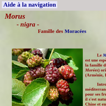
Aide à la navigation
Morus
-
nigra
-
Famille des
Moracées
Le
M
est une esp
la famille 
Morées
) or
(Arménie, 
Intr
méditerrané
pour ses fr
il s'est na
Chine et e