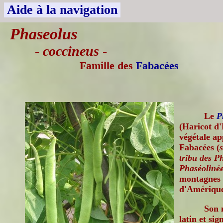
Aide à la navigation
Phaseolus
-
coccineus
-
Famille des
Fabacées
Le
P
(Haricot d'
végétale ap
Fabacées (
tribu des P
Phaséoliné
montagnes 
d'Amérique
Son 
latin et sig