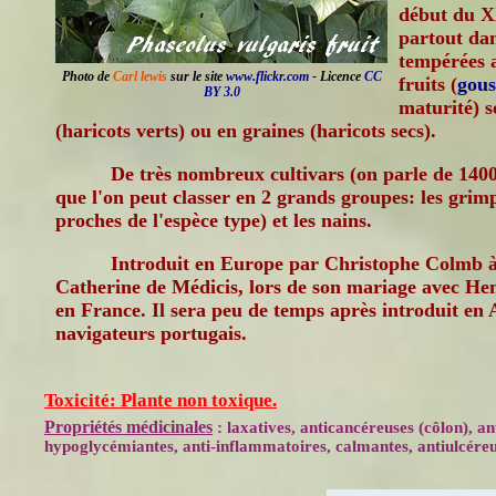
début du XX°
partout dan
tempérées a
Photo de
Carl lewis
sur le site
www.flickr.com
- Licence
CC
fruits (
gous
BY 3.0
maturité) 
(haricots verts) ou en graines (haricots secs).
De très nombreux cultivars (on parle de 14000
que l'on peut classer en 2 grands groupes: les grim
proches de l'espèce type) et les nains.
Introduit en Europe par Christophe Colmb à l
Catherine de Médicis, lors de son mariage avec Hen
en France. Il sera peu de temps après introduit en 
navigateurs portugais.
Toxicité: Plante non toxique.
Propriétés médicinales
: laxatives, anticancéreuses (côlon), a
hypoglycémiantes, anti-inflammatoires, calmantes, antiulcéreus