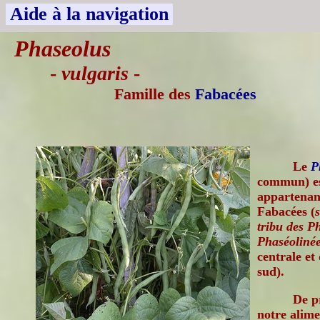
Aide à la navigation
Phaseolus
-
vulgaris
-
Famille des
Fabacées
Le
P
commun) es
appartenant
Fabacées (
tribu des P
Phaséoliné
centrale e
sud).
De p
notre alime