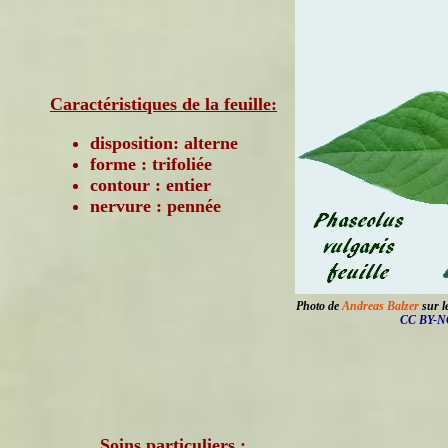
Caractéristiques de la feuille:
disposition: alterne
forme : trifoliée
contour : entier
nervure : pennée
Photo de
Andreas Balzer
sur le
CC BY-NC
Soins particuliers :