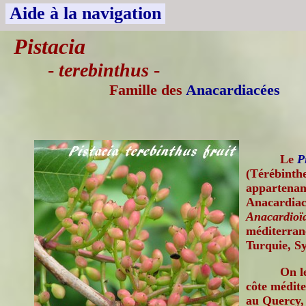
Aide à la navigation
Pistacia
-
terebinthus
-
Famille des
Anacardiacées
Le
P
(Térébinthe
appartenant
Anacardiac
Anacardioï
méditerran
Turquie, Syr
On l
côte médit
au Quercy, 