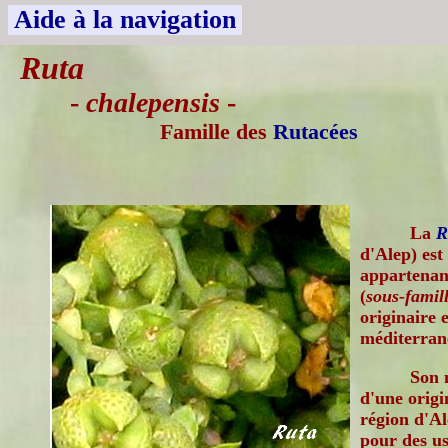
Aide à la navigation
Ruta
-
chalepensis
-
Famille des
Rutacées
La
R
d'Alep) est
appartenant
(
sous-famil
originaire 
méditerrané
Son 
d'une origi
région d'Al
pour des usa