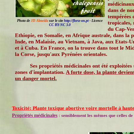
médicinaux,
dans de no
tempérées c
Photo de
JD Almeida
sur le site
http://flora-on.pt
- Licence
tropicales,
CC BY-NC 3.0
du Cap-Ver
Ethiopie, en Somalie, en Afrique australe, dans la 
Inde, en Malaisie, au Vietnam, à Java, aux Etats-U
et à Cuba. En France, on la trouve dans tout le Mid
la Corse, jusqu'aux Pyrénées orientales.
Ses propriétés médicinales ont été exploitées
zones d'implantation.
A forte dose, la plante devien
un danger mortel.
Toxicité: Plante toxique abortive voire mortelle à haute
Propriétés médicinales
: sensiblement les mêmes que celles de