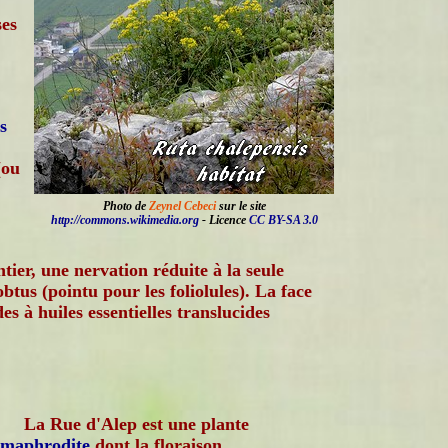
ses
s
(ou
Photo de
Zeynel Cebeci
sur le site
http://commons.wikimedia.org
- Licence
CC BY-SA 3.0
tier, une nervation réduite à la seule
btus (pointu pour les foliolules). La face
des à huiles essentielles translucides
La Rue d'Alep est une plante
rmaphrodite
dont la floraison