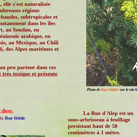
 elle s'est naturalisée
mbreuses régions
haudes, subtropicales et
 notamment dans les îles
t, au Soudan, en
péninsule arabique, en
nis, au Mexique, au Chili
i, des Alpes maritimes et
 un peu partout dans ces
t très toxique et présente
Photo de
Kurt Stüber
sur le site
h
 dose.
La Rue d'Alep est un
 la
Rue fétide
sous-arbrisseau à feuillage
persistant haut de 50
centimètres à 1 mètre.