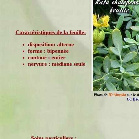
Caractéristiques de la feuille:
disposition: alterne
forme : bipennée
contour : entier
nervure : médiane seule
Photo de
JD Almeida
sur le s
CC BY-
Soins particuliers :