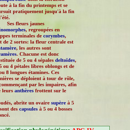
ute à la fin du printemps et se
rsuit pratiquement jusqu'à la fin
l'été.
Ses fleurs jaunes
tinomorphes
, regroupées en
ppes terminales de
corymbes
,
t de 2 sortes: la fleur centrale est
ntamère
, les autres sont
ramères
. Chacune est donc
stituée de 5 ou 4 sépales
deltoïdes
,
5 ou 4 pétales libres oblongs et de
ou 8 longues étamines. Ces
nières se déploient à tour de rôle,
commençant par les impaires, afin
 leurs
anthères
frottent sur le
udés, abrite un ovaire
supère
à 5
 sont des
capsules
à 5 ou 4 bosses
oncé.