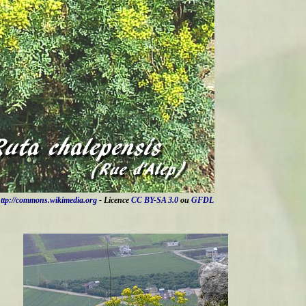
ttp://commons.wikimedia.org
- Licence
CC BY-SA 3.0
ou
GFDL