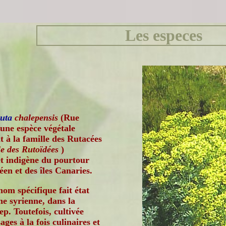
Les especes
uta
chalepensis
(Rue
 une espèce végétale
 à la famille des Rutacées
le des Rutoïdées
)
et indigène du pourtour
en et des îles Canaries.
nom spécifique fait état
ne syrienne, dans la
ep. Toutefois, cultivée
ges à la fois culinaires et