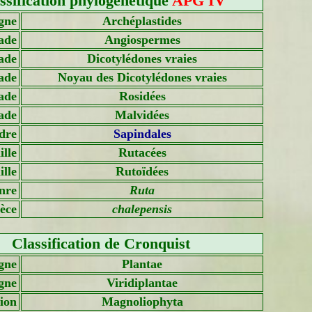
ssification phylogénétique
APG IV
gne
Archéplastides
ade
Angiospermes
ade
Dicotylédones vraies
ade
Noyau des Dicotylédones vraies
ade
Rosidées
ade
Malvidées
dre
Sapindales
lle
Rutacées
lle
Rutoïdées
nre
Ruta
èce
chalepensis
Classification de Cronquist
gne
Plantae
gne
Viridiplantae
sion
Magnoliophyta