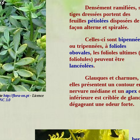
Densément ramifiées, 
tiges dressées portent des
feuilles
pétiolées
disposées de
façon alterne et spiralée.
Celles-ci sont
bipennée
ou tripennées, à
folioles
obovales
, les folioles ultimes 
foliolules) peuvent être
lancéolées
.
Glauques et charnues,
elles présentent un contour en
nervure médiane et un
apex
o
ite
http://flora-on.pt
- Licence
inférieure est criblée de glan
NC 3.0
dégageant une odeur forte.
he