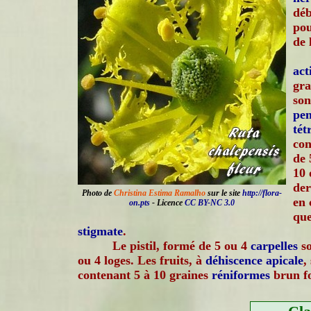
déb
pou
de 
ac
gra
son
pe
tét
con
de 
10 
der
Photo de
Christina Estima Ramalho
sur le site
http://flora-
en 
on.pts
- Licence
CC BY-NC 3.0
que
stigmate
.
Le pistil, formé de 5 ou 4
carpelles
so
ou 4 loges. Les fruits, à
déhiscence
apicale
,
contenant 5 à 10 graines
réniformes
brun f