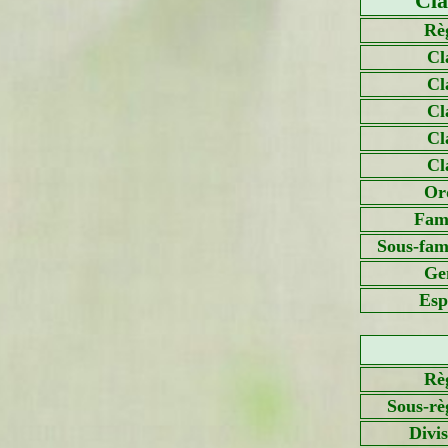
Cla
Rè
Cl
Cl
Cl
Cl
Cl
Or
Fami
Sous-fami
Ge
Esp
Rè
Sous-rè
Divi