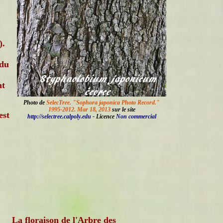
).
 du
nt
Photo de
SelecTree. "Sophora japonica Photo Record."
1995-2012. Mar 18, 2013
sur le site
est
http://selectree.calpoly.edu
- Licence
Non commercial
La floraison de l'Arbre des