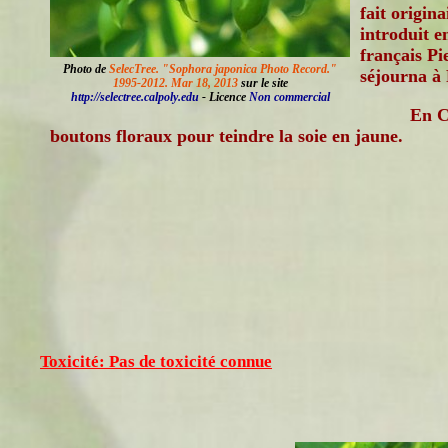
fait origina
introduit e
français Pi
Photo de
SelecTree. "Sophora japonica Photo Record."
séjourna à 
1995-2012. Mar 18, 2013
sur le site
http://selectree.calpoly.edu
- Licence
Non commercial
En Ch
boutons floraux pour teindre la soie en jaune.
Toxicité: Pas de toxicité connue