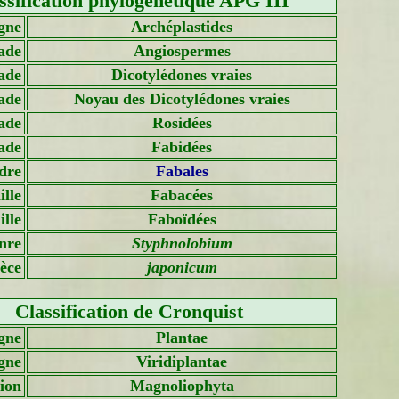
ssification phylogénétique APG III
gne
Archéplastides
ade
Angiospermes
ade
Dicotylédones vraies
ade
Noyau des Dicotylédones vraies
ade
Rosidées
ade
Fabidées
dre
Fabales
lle
Fabacées
lle
Faboïdées
nre
Styphnolobium
èce
japonicum
Classification de Cronquist
gne
Plantae
gne
Viridiplantae
sion
Magnoliophyta