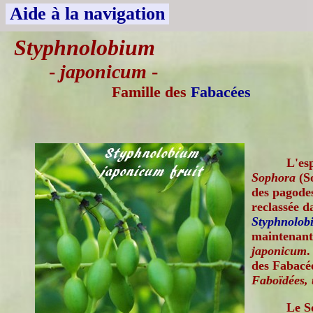
Aide à la navigation
Styphnolobium
-
japonicum
-
Famille des
Fabacées
L'es
Sophora
(S
des pagodes
reclassée d
Styphnolob
maintenan
japonicum
.
des Fabacée
Faboïdées, 
Le S