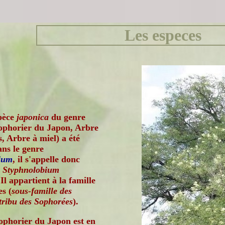
Les especes
pèce
japonica
du genre
ophorier du Japon, Arbre
, Arbre à miel) a été
ans le genre
ium
, il s'appelle donc
t
Styphnolobium
 Il appartient à la famille
s (
sous-famille des
tribu des Sophorées
).
ophorier du Japon est en