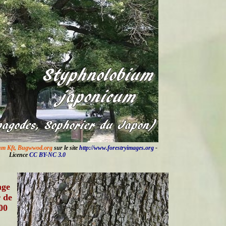
cum Kft, Bugwwod.org
sur le site
http://www.forestryimages.org
-
Licence
CC BY-NC 3.0
age
 de
00