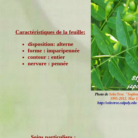
Caractéristiques de la feuille:
disposition: alterne
forme : imparipennée
contour : entier
nervure : pennée
Photo de
SelecTree. "Sopho
1995-2012. Mar 1
http://selectree.calpoly.edu
Soins particuliers :