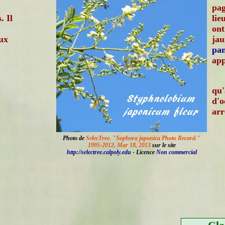
pag
. Il
lie
ont
aux
jau
pan
app
qu'
d'o
arr
Photo de
SelecTree. "Sophora japonica Photo Record."
1995-2012. Mar 18, 2013
sur le site
http://selectree.calpoly.edu
- Licence
Non commercial