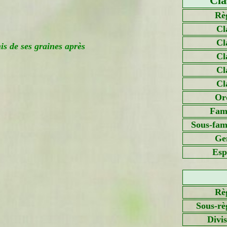
Cla
Rè
Cl
Cl
s de ses graines après
Cl
Cl
Cl
Or
Fami
Sous-fami
Ge
Esp
Rè
Sous-rè
Divi