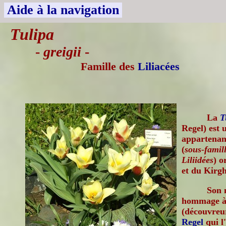
Aide à la navigation
Tulipa
-
greigii
-
Famille des
Liliacées
La
T
Regel) est 
appartenant
(
sous-famill
Liliidées
) o
et du Kirgh
Son 
hommage à 
(découvreu
Regel
qui l