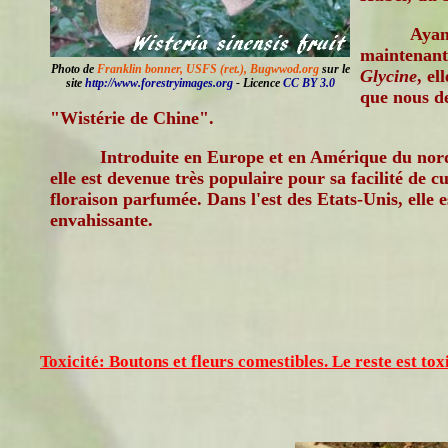
Ayan
maintenant
Photo de
Franklin bonner, USFS (ret.), Bugwwod.org
sur le
Glycine
, el
site
http://www.forestryimages.org
- Licence
CC BY 3.0
que nous de
"Wistérie de Chine".
Introduite en Europe et en Amérique du nord
elle est devenue très populaire pour sa facilité de 
floraison parfumée. Dans l'est des Etats-Unis, elle
envahissante.
Toxicité: Boutons et fleurs comestibles. Le reste est tox