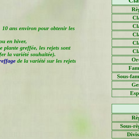
Cla
Rè
Cl
Cl
 10 ans environ pour obtenir les
Cl
ou en hiver,
Cl
e plante greffée, les rejets sont
Cl
fer la variété souhaitée).
Or
reffage
de la variété sur les rejets
Fami
Sous-fami
Ge
Esp
Rè
Sous-rè
Divi