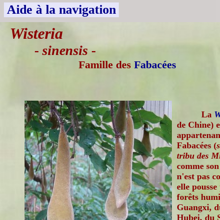
Aide à la navigation
Wisteria
-
sinensis
-
Famille des
Fabacées
La
W
de Chine) e
appartenant
Fabacées (
tribu des Mi
comme son 
n'est pas c
elle pousse
forêts humi
Guangxi, d
Hubei, du 