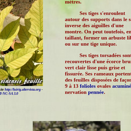
mètres.
Ses tiges s'enroulent
autour des supports dans le 
inverse des aiguilles d'une
montre. On peut toutefois, en
taillant, former un arbuste li
ou sur une tige unique.
Ses tiges torsadées son
recouvertes d'une écorce bru
vert clair lisse puis grise et
fissurée. Ses rameaux porten
des feuilles disposées de faç
9 à 13
folioles
ovales
acuminé
site
http://luirig.altervista.org
-
nervation
pennée
.
Y-NC-SA 3.0