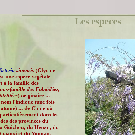
Les especes
isteria
sinensis
(Glycine
st une espèce végétale
 à la famille des
sous-famille des Faboïdées,
llettiées
) originaire ...
nom l'indique (une fois
outume) ... de Chine où
 particulièrement dans les
des des provinces du
u Guizhou, du Henan, du
Shaanxi et du Yunnan.