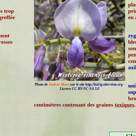
pl
as trop
pri
greffée
en 
ment
zy
resses
ble
son
pen
cen
axi
Photo de
Andrea Moro
sur le site
http://luirig.altervista.org
-
uni
Licence
CC BY-NC-SA 3.0
sup
bru
centimètres contenant des graines
toxiques
.