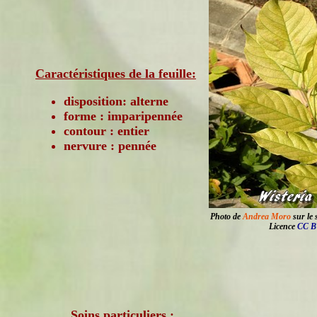
Caractéristiques de la feuille:
disposition: alterne
forme : imparipennée
contour : entier
nervure : pennée
Photo de
Andrea Moro
sur le 
Licence
CC B
Soins particuliers :