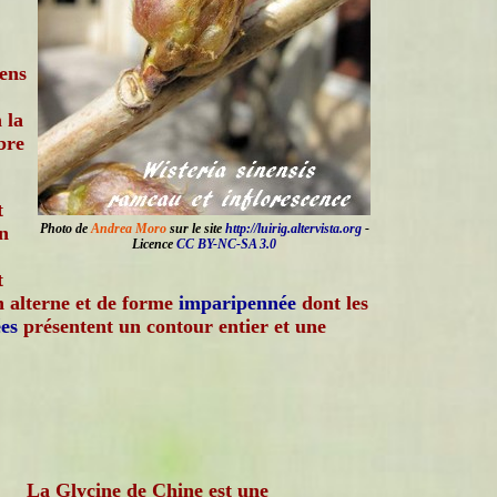
sens
 la
bre
t
Photo de
Andrea Moro
sur le site
http://luirig.altervista.org
-
n
Licence
CC BY-NC-SA 3.0
t
on alterne et de forme
imparipennée
dont les
es
présentent un contour entier et une
La Glycine de Chine est une