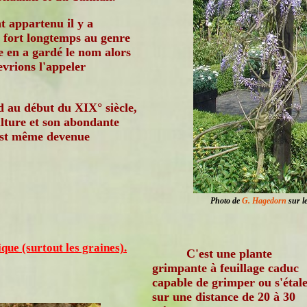
t appartenu il y a
 fort longtemps au genre
le en a gardé le nom alors
vrions l'appeler
 au début du XIX° siècle,
culture et son abondante
 est même devenue
Photo de
G. Hagedorn
sur le
ique (surtout les graines).
C'est une plante
grimpante à feuillage caduc
capable de grimper ou s'étal
sur une distance de 20 à 30