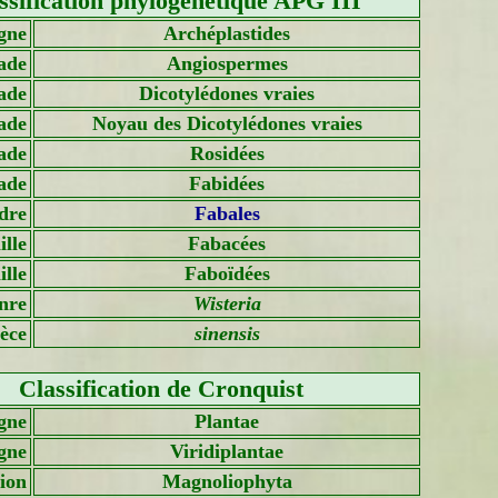
ssification phylogénétique APG III
gne
Archéplastides
ade
Angiospermes
ade
Dicotylédones vraies
ade
Noyau des Dicotylédones vraies
ade
Rosidées
ade
Fabidées
dre
Fabales
lle
Fabacées
lle
Faboïdées
nre
Wisteria
èce
sinensis
Classification de Cronquist
gne
Plantae
gne
Viridiplantae
sion
Magnoliophyta