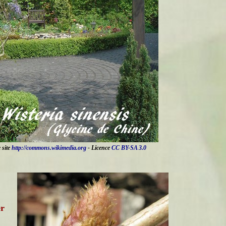
 site
http://commons.wikimedia.org
- Licence
CC BY-SA 3.0
er