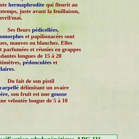
ante
hermaphrodite
qui fleurit au
ntemps, juste avant la feuillaison,
avril/mai.
Ses fleurs
pédicellées
,
gomorphes
et papilionacées sont
ues, mauves ou blanches. Elles
t parfumées et réunies en grappes
dantes longues de 15 à 20
timètres,
pédonculées
et
llaires
.
Du fait de son pistil
carpellé
délimitant un ovaire
ère
, son fruit est une
gousse
ne veloutée longue de 5 à 10