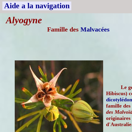
Aide a la navigation
Alyogyne
Famille des
Malvacées
Le g
Hibiscus) c
dicotylédon
famille des
des Malvoïd
originaires
d'Australie