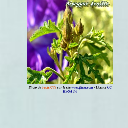
Photo de
tracie7779
sur le site
www.flickr.com
- Licence
CC
BY-SA 3.0