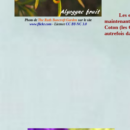
Les 
Photo de
The Ruth Bancroft Garden
sur le site
maintenant 
www.flickr.com
- Licence
CC BY-NC 3.0
Coton (les 
autrefois d