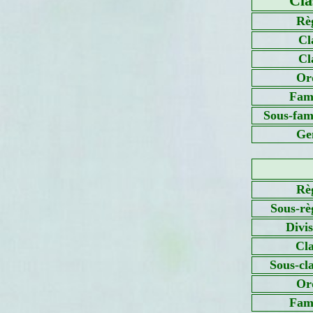
Cla
Rè
Cl
Cl
Or
Fami
Sous-fami
Ge
Rè
Sous-rè
Divi
Cla
Sous-cl
Or
Fami