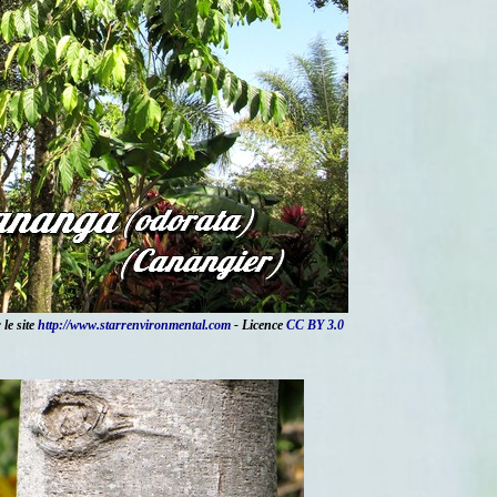
le site
http://www.starrenvironmental.com
- Licence
CC BY 3.0