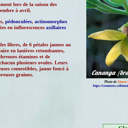
ment lors de la saison des
cembre à avril.
es,
pédonculées
,
actinomorphes
ées en inflorescences
axillaires
les libres, de 6 pétales jaunes au
éaire en lanières retombantes,
breuses étamines et de
chacun plusieurs ovules. Leurs
uses comestibles, jaune foncé à
reuses graines.
Photo de
Simon 
https://commons.wikimed