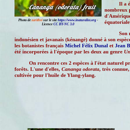
Il a 
nombreux p
d'Amérique
Photo de
zarithvi
sur le site
https://www.inaturalist.org
-
équatoriale 
Licence
CC BY-NC 3.0
Son 
indonésien et javanais (kénangé) donné à son espèce
les botanistes français
Michel Félix Dunal
et
Jean B
été incorporées à l'époque par les deux au genre
Un
On rencontre ces 2 espèces à l'état naturel p
forêts. L'une d'elles,
Cananga odorata
, très connue
cultivée pour l'huile de Ylang-ylang.