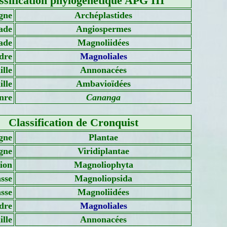
ssification phylogénétique APG III
gne
Archéplastides
ade
Angiospermes
ade
Magnoliidées
dre
Magnoliales
lle
Annonacées
lle
Ambavioïdées
nre
Cananga
Classification de Cronquist
gne
Plantae
gne
Viridiplantae
sion
Magnoliophyta
sse
Magnoliopsida
asse
Magnoliidées
dre
Magnoliales
lle
Annonacées