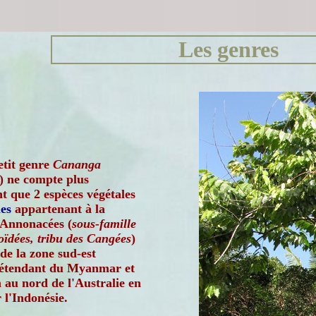
Les genres
etit genre
Cananga
) ne compte plus
t que 2 espèces végétales
es
appartenant à la
 Annonacées (
sous-famille
ïdées, tribu des Cangées
)
 de la zone sud-est
s'étendant du Myanmar et
au nord de l'Australie en
 l'Indonésie.