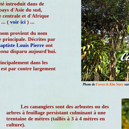
été introduit dans de
ays d'Asie du sud,
 centrale et d'Afrique
... (
voir ici
) ...
nom provient du nom
 principale. Décrites par
aptiste Louis Pierre
ont
ona
disparu aujourd'hui.
rincipalement dans les
, est par contre largement
Photo de
Forest & Kim Starr
sur 
Les canangiers sont des arbustes ou des
arbres à feuillage persistant culminant à une
trentaine de mètres (taillés à 3 à 4 mètres en
culture).