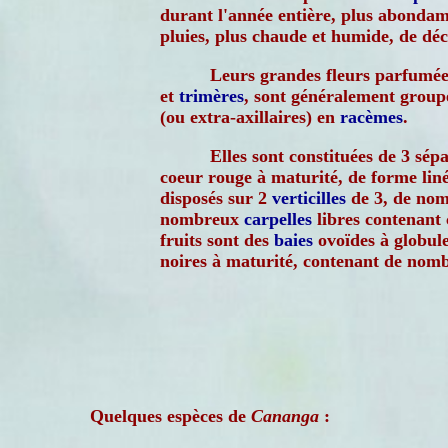
durant l'année entière, plus abondam
pluies, plus chaude et humide, de dé
Leurs grandes fleurs parfumé
et
trimères
, sont généralement group
(ou extra-axillaires) en
racèmes
.
Elles sont constituées de 3 sépa
coeur rouge à maturité, de forme lin
disposés sur 2
verticilles
de 3, de nom
nombreux
carpelles
libres contenant 
fruits sont des
baies
ovoïdes à globule
noires à maturité, contenant de nomb
Quelques espèces de
Cananga
: