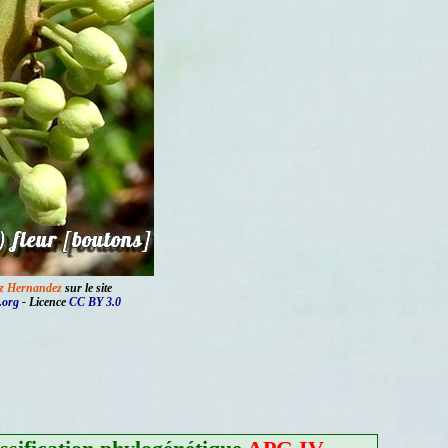
ez Hernandez
sur le site
.org
- Licence
CC BY 3.0