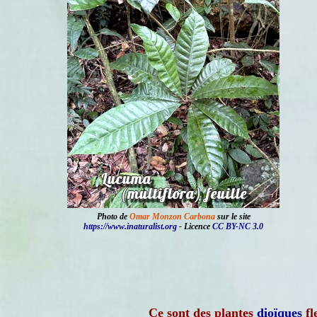
Photo de
Omar Monzon Carbona
sur le site
https://www.inaturalist.org
- Licence
CC BY-NC 3.0
Ce sont des plantes
dioïques
fl