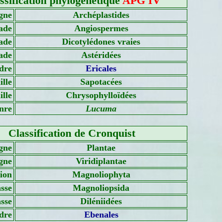
ssification phylogénétique
APG IV
gne
Archéplastides
ade
Angiospermes
ade
Dicotylédones vraies
ade
Astéridées
dre
Ericales
lle
Sapotacées
lle
Chrysophylloïdées
nre
Lucuma
Classification de Cronquist
gne
Plantae
gne
Viridiplantae
sion
Magnoliophyta
sse
Magnoliopsida
asse
Diléniidées
dre
Ebenales