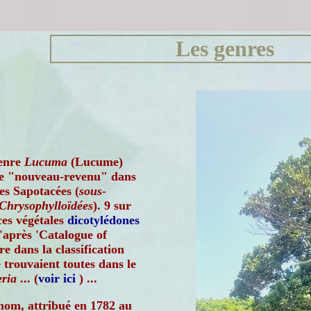
Les genres
enre
Lucuma
(Lucume)
re "nouveau-revenu" dans
des Sapotacées (
sous-
 Chrysophylloïdées
). 9 sur
ces végétales
dicotylédones
d'après 'Catalogue of
re dans la classification
 trouvaient toutes dans le
ria
... (
voir ici
) ...
nom, attribué en 1782 au