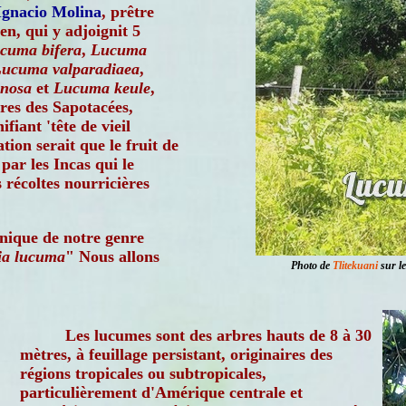
Ignacio Molina
, prêtre
ien, qui y adjoignit 5
cuma bifera
,
Lucuma
ucuma valparadiaea
,
nosa
et
Lucuma keule
,
res des Sapotacées,
iant 'tête de vieil
ion serait que le fruit de
ar les Incas qui le
récoltes nourricières
anique de notre genre
ia lucuma
" Nous allons
Photo de
Tlitekuani
sur le
Les lucumes sont des arbres hauts de 8 à 30
mètres, à feuillage persistant, originaires des
régions tropicales ou subtropicales,
particulièrement d'Amérique centrale et