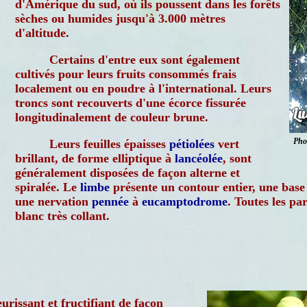
d'Amérique du sud, où ils poussent dans les forêts
sèches ou humides jusqu'à 3.000 mètres
d'altitude.
Certains d'entre eux sont également
cultivés pour leurs fruits consommés frais
localement ou en poudre à l'international. Leurs
troncs sont recouverts d'une écorce fissurée
longitudinalement de couleur brune.
Pho
Leurs feuilles épaisses
pétiolées
vert
brillant, de forme elliptique à
lancéolée
, sont
généralement disposées de façon alterne et
spiralée. Le
limbe
présente un contour entier, une base
une nervation
pennée
à
eucamptodrome
. Toutes les pa
blanc très collant.
eurissant et fructifiant de façon