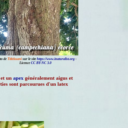
to de
Titlekuani
sur le site
https://www.inaturalist.org
-
Licence
CC BY-NC 3.0
 et un
apex
généralement aigus et
rties sont parcourues d'un latex