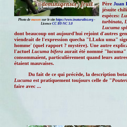
Père
Juan 
jésuite chil
espèces:
Lu
Photo de
maxon
sur le site
https://www.inaturalist.org
-
turbinata
,
L
Licence
CC BY-NC 3.0
Lucuma spi
dont beaucoup ont aujourd'hui rejoint d'autres gen
viendrait de l'expression quecha "LLuku uma" signif
homme' (quel rapport ? mystère). Une autre explicat
l'actuel
Lucuma bifera
aurait été nommé "lucuma" p
consommaient, particulièrement quand leurs autres 
étaient mauvaises.
Du fait de ce qui précède, la description bot
Lucuma
est pratiquement toujours celle de "
Pouter
faire avec ...