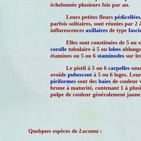
échelonnée plusieurs fois par an.
Leurs petites fleurs
pédicellées
parfois solitaires, sont réunies par 2 à
inflorescences
axillaires
de type
fasci
Elles sont constituées de 5 ou s
corolle
tubulaire à 5 ou
lobes
oblongs 
étamines ou 5 ou 6
staminodes
sur les
Le pistil à 5 ou 6
carpelles
soud
ovoïde
pubescent
à 5 ou 6 loges. Leur
piriformes
sont des
baies
de couleur v
brune à maturité, contenant 1 à plusi
pulpe de couleur généralement jaune
Quelques espèces de
Lucuma
: