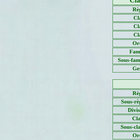
Cla
Rè
Cl
Cl
Cl
Or
Fami
Sous-fami
Ge
Rè
Sous-rè
Divi
Cla
Sous-cl
Or