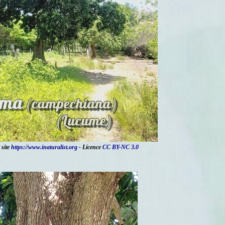
 site
https://www.inaturalist.org
- Licence
CC BY-NC 3.0