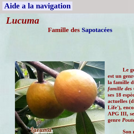
Aide a la navigation
Lucuma
Famille des
Sapotacées
Le g
est un gen
la famille 
famille des
ses 18 espè
actuelles (
Life'), enco
APG III, se
genre
Poute
Son 