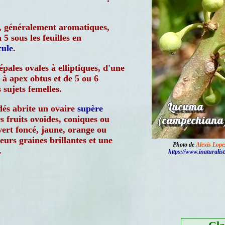
, généralement aromatiques,
 5 sous les feuilles en
cule
.
épales ovales à elliptiques, d'une
à apex obtus et de 5 ou 6
 sujets femelles.
és abrite un ovaire
supère
s fruits ovoïdes, coniques ou
ert foncé, jaune, orange ou
eurs graines brillantes et une
Photo de
Alexis Lop
.
https://www.inaturalist