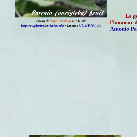
Le g
Photo de
Zoya Akulova
sur le site
l'honneur 
http://calphotos.berkeley.edu
- Licence
CC BY-NC 3.0
Antonio Pa