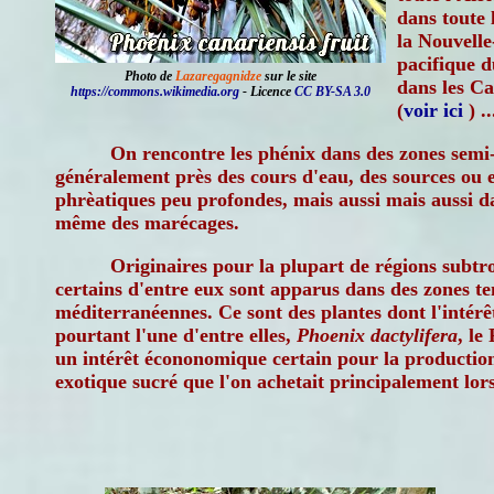
dans toute 
la Nouvelle
pacifique d
Photo de
Lazaregagnidze
sur le site
dans les Car
https://commons.wikimedia.org
- Licence
CC BY-SA 3.0
(
voir ici
) ..
On rencontre les phénix dans des zones semi-
généralement près des cours d'eau, des sources ou 
phrèatiques peu profondes, mais aussi mais aussi 
même des marécages.
Originaires pour la plupart de régions subtro
certains d'entre eux sont apparus dans des zones t
méditerranéennes. Ce sont des plantes dont l'intérê
pourtant l'une d'entre elles,
Phoenix dactylifera
, le
un intérêt écononomique certain pour la production 
exotique sucré que l'on achetait principalement lors