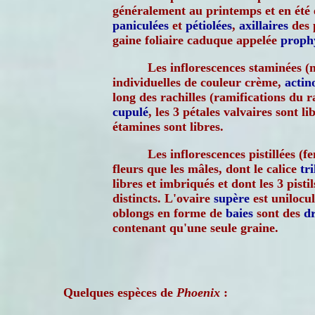
généralement au printemps et en été 
paniculées
et
pétiolées
,
axillaires
des 
gaine foliaire caduque appelée
proph
Les inflorescences staminées (m
individuelles de couleur crème,
acti
long des rachilles (ramifications du r
cupulé
, les 3 pétales valvaires sont li
étamines sont libres.
Les inflorescences pistillées (f
fleurs que les mâles, dont le calice
tr
libres et imbriqués et dont les 3 pisti
distincts. L'ovaire
supère
est unilocul
oblongs en forme de
baies
sont des
d
contenant qu'une seule graine.
Quelques espèces de
Phoenix
: