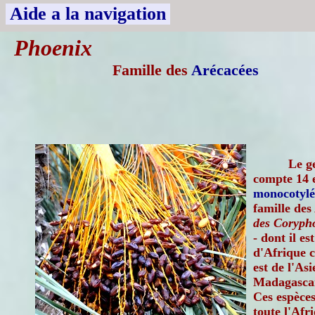
Aide a la navigation
Phoenix
Famille des
Arécacées
Le g
compte 14 e
monocotylé
famille des
des Corypho
- dont il es
d'Afrique c
est de l'As
Madagascar 
Ces espèces
toute l'Afr