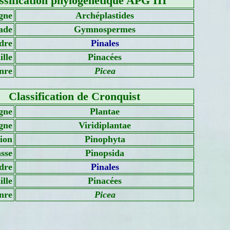
ssification phylogénétique APG III
gne
Archéplastides
ade
Gymnospermes
dre
Pinales
lle
Pinacées
nre
Picea
Classification de Cronquist
gne
Plantae
gne
Viridiplantae
sion
Pinophyta
sse
Pinopsida
dre
Pinales
lle
Pinacées
nre
Picea