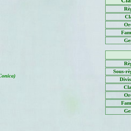
Cla
Rè
Cl
Or
Fami
Ge
Rè
Sous-rè
Conica)
Divi
Cla
Or
Fami
Ge