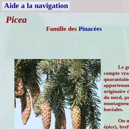
Aide a la navigation
Picea
Famille des
Pinacées
Le g
compte vra
quarantaine
appartenant
originaire
du nord, pr
montagneus
boréales.
On n
épice), bre