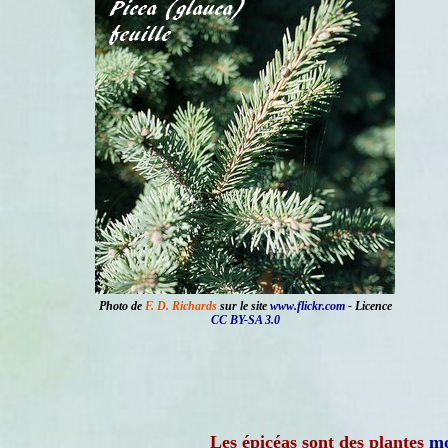
Photo de
F. D. Richards
sur le site
www.flickr.com
- Licence
CC BY-SA 3.0
Les épicéas sont des plantes
mo