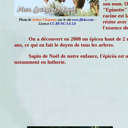
son nom. On
"Epinette"
racine est l
Photo de
Arthur Chapman
sur le site
www.flickr.com
-
résine
avec 
Licence
CC BY-NC-SA 3.0
l'essence d
On a découvert en 2008 un épicea haut de 2 m
ans, ce qui en fait le doyen de tous les arbres.
Sapin de Noël de notre enfance, l'épicéa est u
notamment en lutherie.