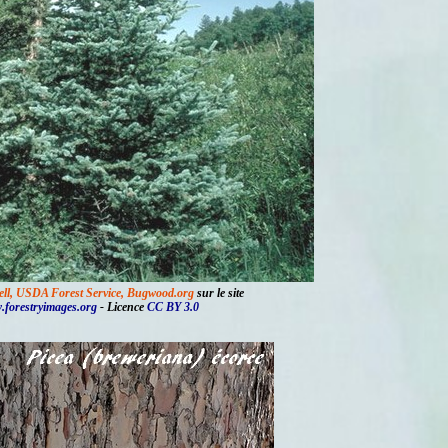
ll, USDA Forest Service, Bugwood.org
sur le site
w.forestryimages.org
- Licence
CC BY 3.0