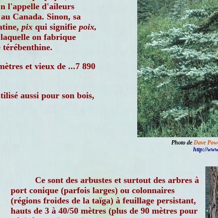
 l'appelle d'aileurs
 au Canada. Sinon, sa
atine,
pix
qui signifie
poix,
laquelle on fabrique
e térébenthine.
ètres et vieux de ...7 890
tilisé aussi pour son bois,
Photo de
Dave Powe
http://ww
Ce sont des arbustes et surtout des arbres à
port conique (parfois larges) ou colonnaires
(régions froides de la taïga) à feuillage persistant,
hauts de 3 à 40/50 mètres (plus de 90 mètres pour