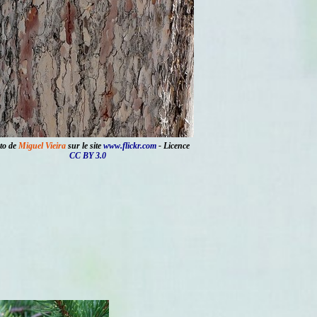
to de
Miguel Vieira
sur le site
www.flickr.com
- Licence
CC BY 3.0