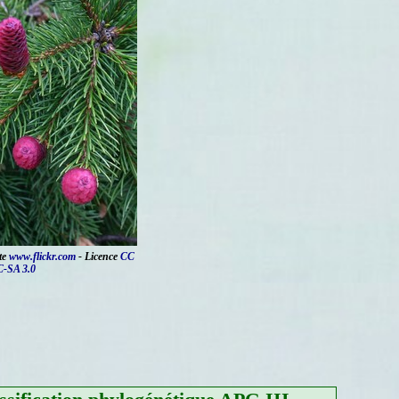
te
www.flickr.com
- Licence
CC
-SA 3.0