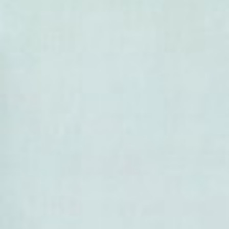
- Portulaca villosa
- Portulaca wightiana
- Portulaca yecorensis