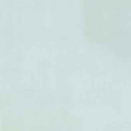
- Portulaca johnstonii
- Portulaca lutea
- Portulaca massaica
- Portulaca matthewsii
- Portulaca mexicana
-
Portulaca molokiniensis
(Po
- Portulaca mucronata
- Portulaca mucronulata
- Portulaca mundula
- Portulaca oblonga
- Portulaca obtusa
- Portulaca okinawensis
-
Portulaca oleracea
(Pourpie
potager)
- Portulaca oligosperma
- Portulaca papulifera