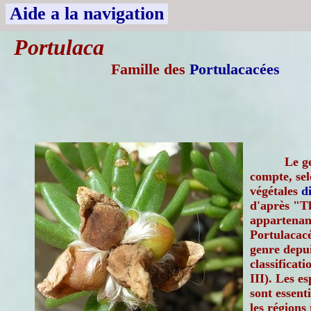
Aide a la navigation
Portulaca
Famille des
Portulacacées
Le g
compte, se
végétales
d
d'après "Th
appartenant
Portulacacé
genre depui
classificat
III). Les e
sont essent
les régions