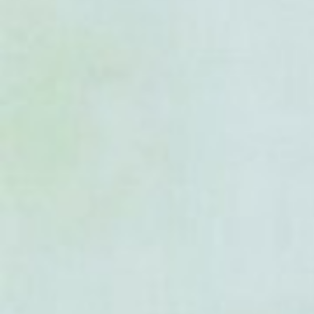
- Portulaca perennis
- Portulaca pilosa
- Portulaca psammotropha
- Portulaca pusilla
- Portulaca quadrifida
- Portulaca retusa
- Portulaca rotundifolia
- Portulaca rubricaulis
- Portulaca rzedowskiana
- Portulaca sclerocarpa
- Portulaca smallii
- Portulaca suffrutescens
- Portulaca tingoensis
- Portulaca trituberculata
- Portulaca tuberosa
- Portulaca umbraticola