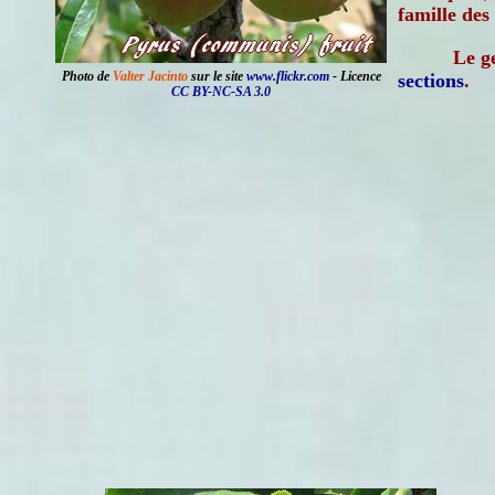
famille des
Le g
Photo de
Valter Jacinto
sur le site
www.flickr.com
- Licence
sections
.
CC BY-NC-SA 3.0