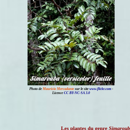
Photo de
Mauricio Mercadante
sur le site
www.flickr.com
-
Licence
CC BY-NC-SA 3.0
Les plantes du genre
Simaroub