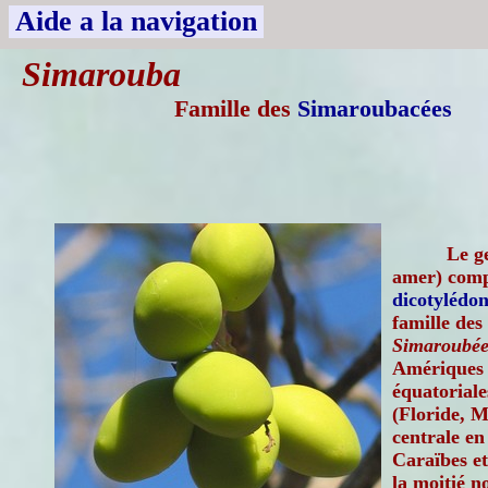
Aide a la navigation
Simarouba
Famille des
Simaroubacées
Le g
amer) compt
dicotylédon
famille des
Simaroubée
Amériques t
équatorial
(Floride, 
centrale en
Caraïbes e
la moitié no