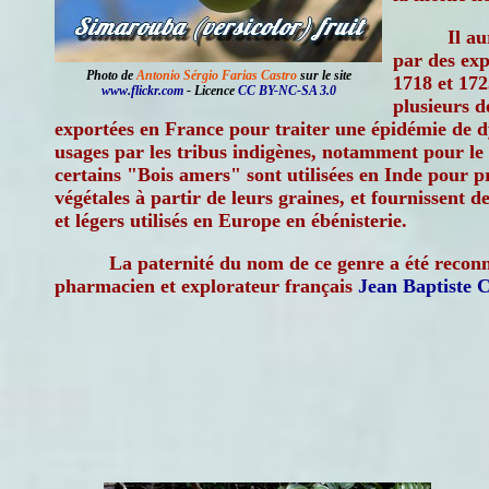
Il a
par des exp
Photo de
Antonio Sérgio Farias Castro
sur le site
1718 et 172
www.flickr.com
- Licence
CC BY-NC-SA 3.0
plusieurs d
exportées en France pour traiter une épidémie de d
usages par les tribus indigènes, notamment pour le
certains "Bois amers" sont utilisées en Inde pour p
végétales à partir de leurs graines, et fournissent d
et légers utilisés en Europe en ébénisterie.
La paternité du nom de ce genre a été reconn
pharmacien et explorateur français
Jean Baptiste 