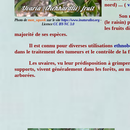
nord) ... (
v
Son 
Photo de
mon_squeek
sur le site
https://www.inaturalist.org
-
(le raisin) 
Licence
CC BY-NC 3.0
les fruits 
majorité de ses espèces.
Il est connu pour diverses utilisations
ethnob
dans le traitement des tumeurs et le contrôle de la f
Les uvaires, vu leur prédisposition à grimpe
supports, vivent généralement dans les forêts, au m
arborées.