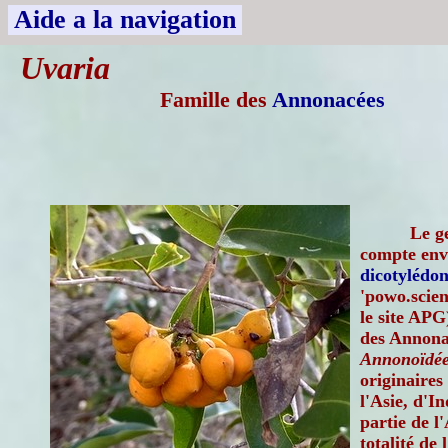
Aide a la navigation
Uvaria
Famille des
Annonacées
Le g
compte envi
dicotylédon
'powo.scien
le site APG
des Annona
Annonoïdées
originaires
l'Asie, d'I
partie de l'
totalité de