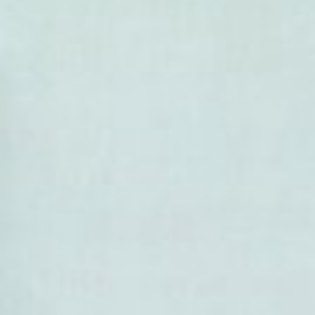
- Uvaria topazensis
- Uvaria uhrii
- Uvaria unguiculata
- Uvaria versicolor
- Uvaria vietnamensis
- Uvaria welwitschii
- Uvaria wrayi
- Uvaria zeylanica