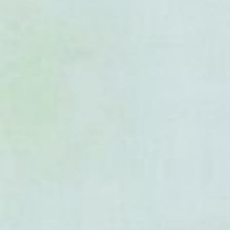
- Uvaria manjensis
- Uvaria marenteria
- Uvaria micrantha
- Uvaria microcarpa
- Uvaria pandensis
- Uvaria pauciovulata
- Uvaria pierrei
- Uvaria rosenbergiana
- Uvaria rufa
- Uvaria rupestris
- Uvaria sambiranensis
- Uvaria sankowskyi
- Uvaria scabridula
- Uvaria semecarpifolia
- Uvaria siamensis
- Uvaria sphenocarpa