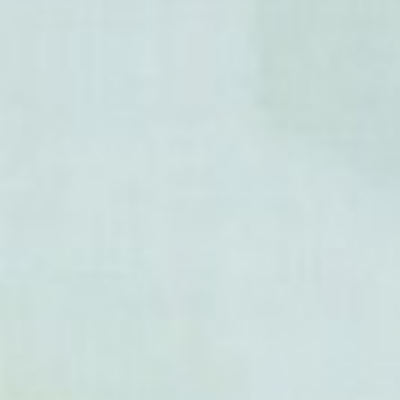
- Uvaria glabra
- Uvaria gracilipes
-
Uvaria grandiflora
(Uvaire 
- Uvaria griffithii
- Uvaria hahnii
- Uvaria hamiltonii
- Uvaria hirsuta
- Uvaria laha
- Uvaria leichhardtii
- Uvaria leptocladon
-
Uvaria littoralis
(Uvaire à gr
- Uvaria lobbiana
- Uvaria longipes
- Uvaria lucida
- Uvaria lurida
- Uvaria macropoda