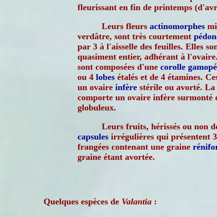
fleurissant en fin de printemps (d'avri
Leurs fleurs
actinomorphes
min
verdâtre, sont très courtement
pédon
par 3 à l'aisselle des feuilles. Elles s
quasiment entier, adhérant à l'ovaire.
sont composées d'une
corolle
gamopé
ou 4
lobes
étalés et de 4 étamines. Ce
un ovaire
infère
stérile ou avorté. La
comporte un ovaire infère surmonté
globuleux.
Leurs fruits, hérissés ou non d
capsules
irrégulières qui présentent 3
frangées contenant une graine
rénif
graine étant avortée.
Quelques espèces de
Valantia
: