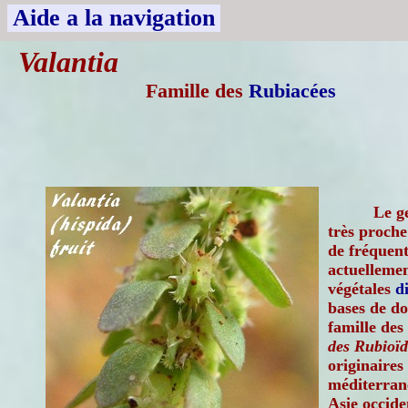
Aide a la navigation
Valantia
Famille des
Rubiacées
Le g
très proch
de fréquent
actuellemen
végétales
d
bases de do
famille des
des Rubioïd
originaires
méditerran
Asie occide