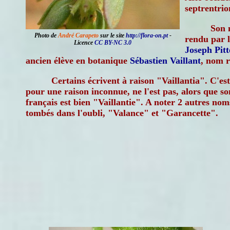
septrentrio
Son 
Photo de
André Carapeto
sur le site
http://flora-on.pt
-
rendu par l
Licence
CC BY-NC 3.0
Joseph Pit
ancien élève en botanique
Sébastien Vaillant
, nom 
Certains écrivent à raison "Vaillantia". C'est
pour une raison inconnue, ne l'est pas, alors que s
français est bien "Vaillantie". A noter 2 autres nom
tombés dans l'oubli, "Valance" et "Garancette".