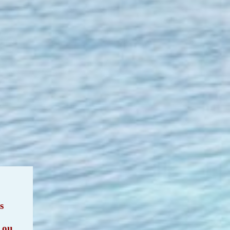
s
e
ou