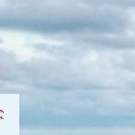
s,
s.