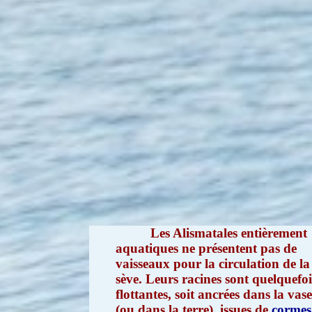
Les Alismatales entièrement
aquatiques ne présentent pas de
vaisseaux pour la circulation de la
sève. Leurs racines sont quelquefoi
flottantes, soit ancrées dans la vas
(ou dans la terre), issues de
cormes