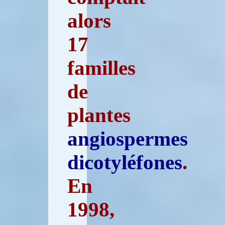
alors
17
familles
de
plantes
angiospermes
dicotyléfones
.
En
1998,