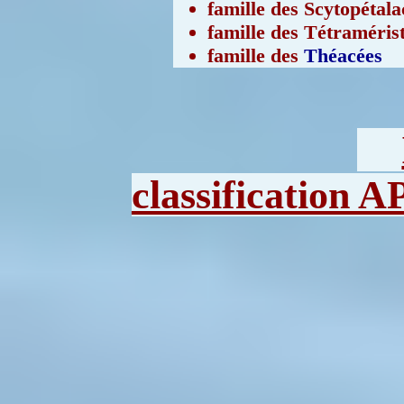
famille des Scytopétala
famille des Tétraméris
famille des
Théacées
classification 