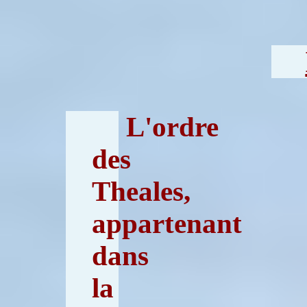
L'ordre
des
Theales,
appartenant
dans
la