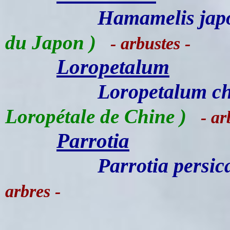
Hamamelis jap
du Japon )
- arbustes -
Loropetalum
Loropetalum c
Loropétale de Chine )
- arb
Parrotia
Parrotia persic
arbres -