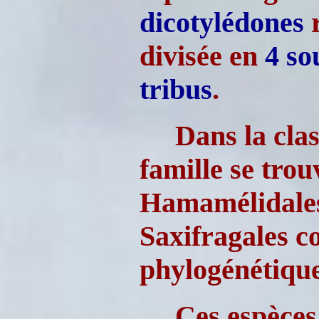
dicotylédones
r
divisée en
4 so
tribus
.
Dans la clas
famille se trou
Hamamélidales 
Saxifragales c
phylogénétiqu
Ces espèces