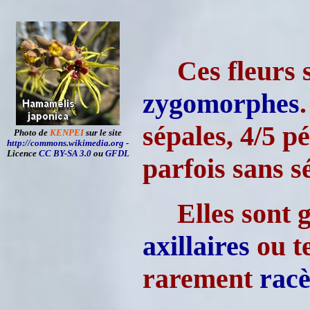
Ces fleurs
zygomorphes
sépales, 4/5 pé
Photo de
KENPEI
sur le site
http://commons.wikimedia.org
-
Licence
CC BY-SA 3.0
ou
GFDL
parfois sans sé
Elles sont 
axillaires
ou te
rarement
rac