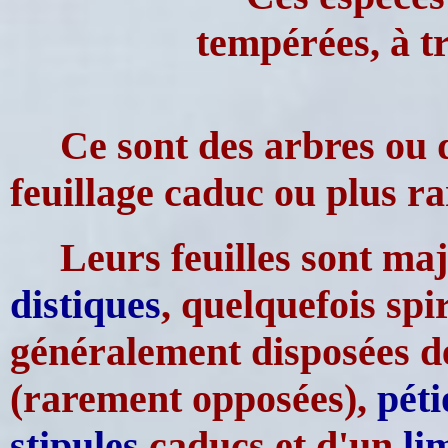
tempérées, à t
Ce sont des arbres ou 
feuillage caduc ou plus r
Leurs feuilles sont ma
distiques
, quelquefois spi
généralement disposées de
(rarement opposées),
péti
stipules
caducs et d'un
li