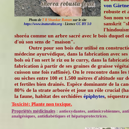
von Gärtne
robuste et 
Son nom ve
Photo de
T R Shankar Raman
sur le site
sanskrit "s
https://www.inaturalist.org
- Licence
CC BY 3.0
l'hindouis
shoréa comme un arbre sacré avec le bois duquel on
d'où son sens de "maison".
Outre pour son bois dur utilisé en construction
médecine ayurvédique, dans la fabrication avec ses fe
bols où l'on sert le riz ou le curry, dans la fabricat
fabrication à partir de ses graines de graisse végéta
cuisson une fois raffinée). On le rencontre dans les
ou sèches entre 100 et 1.500 mètres d'altitude sur 
et fertiles bien drainés. Espèce dominante de la cano
80% de la strate arborée et joue un rôle crucial (h
la faune, habitat des orchidées
épiphytes
, séquestra
Toxicité: Plante non toxique.
Propriétés médicinales
: antioxydantes, antimicrobiennes, ant
analgésiques, antidiabétiques et hépatoprotectrices.