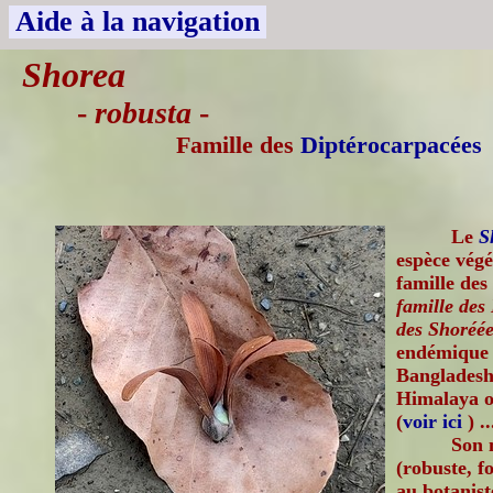
Aide à la navigation
Shorea
-
robusta
-
Famille des
Diptérocarpacées
Le
S
espèce végé
famille des
famille des
des Shoréée
endémique d
Bangladesh
Himalaya oc
(
voir ici
) ..
Son 
(robuste, f
au botanis