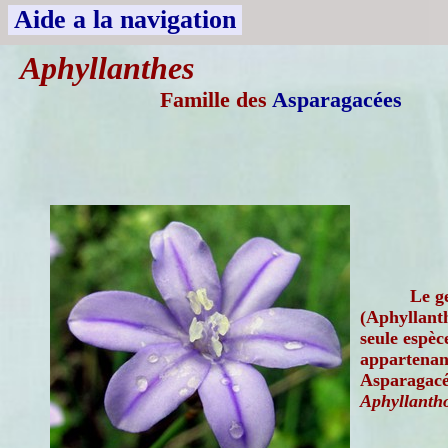
Aide a la navigation
Aphyllanthes
Famille des
Asparagacées
Le g
(Aphyllant
seule espèc
appartenant
Asparagacé
Aphyllanth