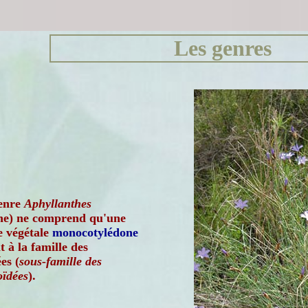
Les genres
enre
Aphyllanthes
he) ne comprend qu'une
e végétale
monocotylédone
 à la famille des
es (
sous-famille des
oïdées
).