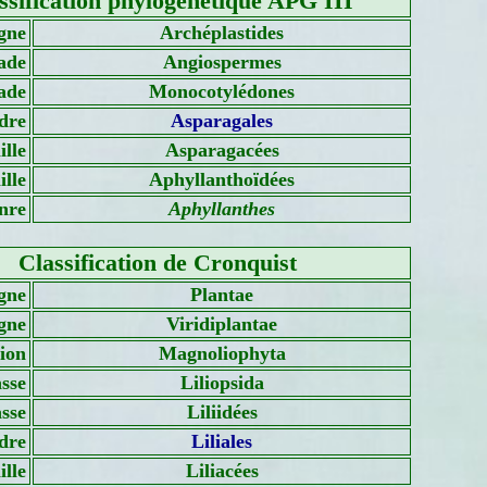
ssification phylogénétique APG III
gne
Archéplastides
ade
Angiospermes
ade
Monocotylédones
dre
Asparagales
lle
Asparagacées
lle
Aphyllanthoïdées
nre
Aphyllanthes
Classification de Cronquist
gne
Plantae
gne
Viridiplantae
sion
Magnoliophyta
sse
Liliopsida
asse
Liliidées
dre
Liliales
lle
Liliacées