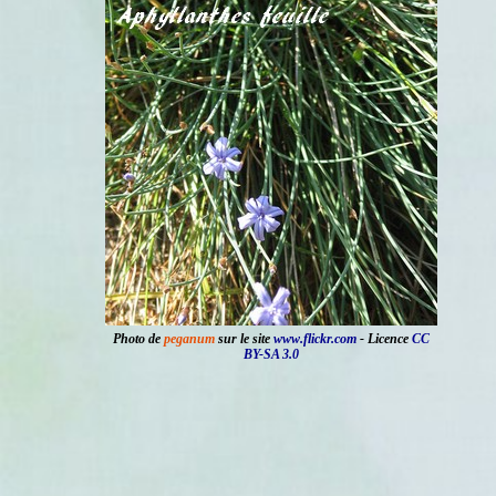
Photo de
peganum
sur le site
www.flickr.com
- Licence
CC
BY-SA 3.0