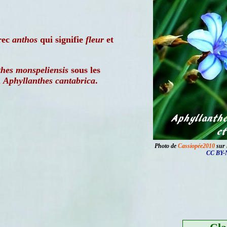
rec
anthos
qui signifie
fleur
et
hes monspeliensis
sous les
u
Aphyllanthes cantabrica
.
Photo de
Cassiopée2010
sur 
CC BY-