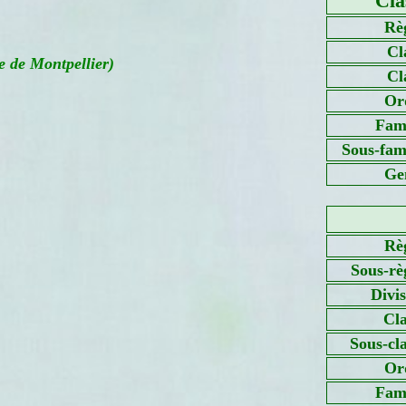
Cla
Rè
Cl
 de Montpellier)
Cl
Or
Fami
Sous-fami
Ge
Rè
Sous-rè
Divi
Cla
Sous-cl
Or
Fami