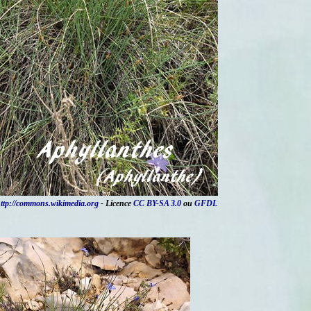
ttp://commons.wikimedia.org
- Licence
CC BY-SA 3.0
ou
GFDL