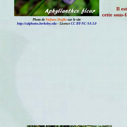
Il es
cette sous-f
Photo de
Stefano Doglio
sur le site
http://calphotos.berkeley.edu
- Licence
CC BY-NC-SA 3.0