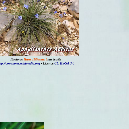
Photo de
Hans Hillewaert
sur le site
ttp://commons.wikimedia.org
- Licence
CC BY-SA 3.0