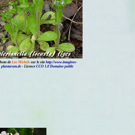
hoto de
Leo Michels
sur le site
http://www.imagines-
plantarum.de
- Licence
CCO 1.0 Domaine public