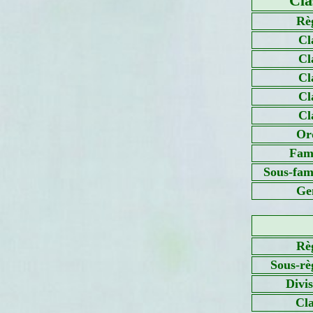
Cla
Rè
Cl
Cl
Cl
Cl
Cl
Or
Fami
Sous-fami
Ge
Rè
Sous-rè
Divi
Cla