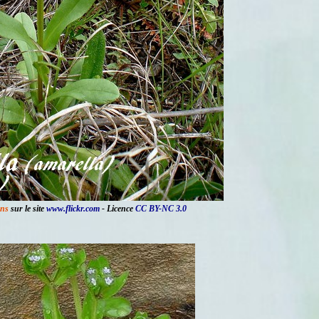
ns
sur le site
www.flickr.com
- Licence
CC BY-NC 3.0