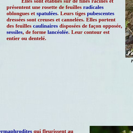
Elles sont établies sur de fines racines et
présentent une rosette de feuilles
radicales
oblongues et
spatulées
. Leurs tiges
pubescentes
dressées sont creuses et cannelées. Elles portent
des feuilles
caulinaires
disposées de façon opposée,
sessiles
, de forme
lancéolée
. Leur contour est
entier ou dentelé.
P
ermaphrodites
qui fleurissent au