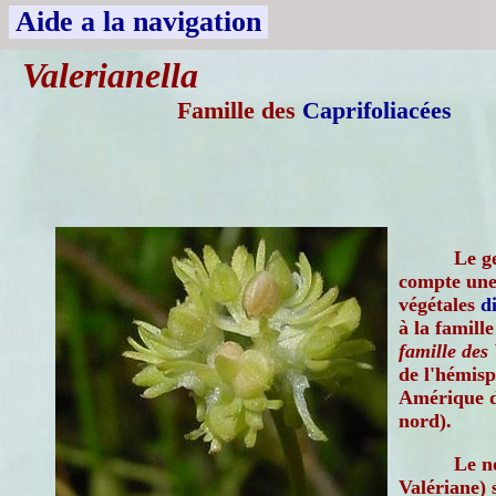
Aide a la navigation
Valerianella
Famille des
Caprifoliacées
Le g
compte une
végétales
d
à la famille
famille des
de l'hémisp
Amérique d
nord).
Le n
Valériane) 