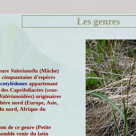
Les genres
enre
Valerianella
(Mâche)
 cinquantaine d'espèces
icotylédones
appartenant
 des Caprifoliacées (
sous-
 Valérianoïdées
) originaires
hère nord (Europe, Asie,
u nord, Afrique du
om de ce genre (Petite
semble venir du latin