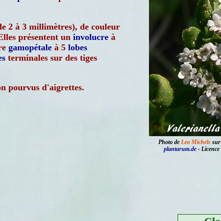
e 2 à 3 millimètres), de couleur
 Elles présentent un
involucre
à
re
gamopétale
à 5
lobes
es
terminales sur des tiges
n pourvus d'aigrettes.
Photo de
Leo Michels
sur 
plantarum.de
- Licence