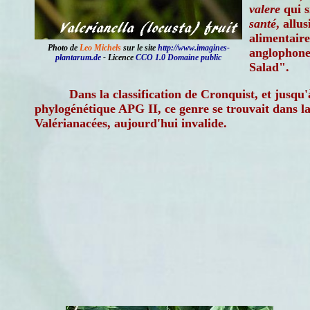
valere
qui s
santé
, allu
alimentaire
Photo de
Leo Michels
sur le site
http://www.imagines-
anglophone
plantarum.de
- Licence
CCO 1.0 Domaine public
Salad".
Dans la classification de Cronquist, et jusqu'à
phylogénétique APG II, ce genre se trouvait dans la
Valérianacées, aujourd'hui invalide.