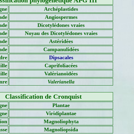
ssification phylogénétique APG III
gne
Archéplastides
ade
Angiospermes
ade
Dicotylédones vraies
ade
Noyau des Dicotylédones vraies
ade
Astéridées
ade
Campanulidées
dre
Dipsacales
lle
Caprifoliacées
lle
Valérianoïdées
nre
Valerianella
Classification de Cronquist
gne
Plantae
gne
Viridiplantae
sion
Magnoliophyta
sse
Magnoliopsida