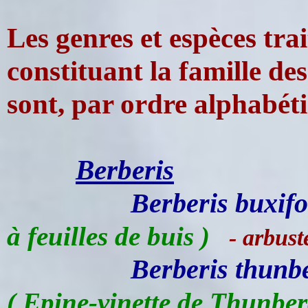
Les genres et espèces trait
constituant la famille de
sont, par ordre alphabéti
Berberis
Berberis buxif
à feuilles de buis )
- arbuste
Berberis thunb
( Epine-vinette de Thunber