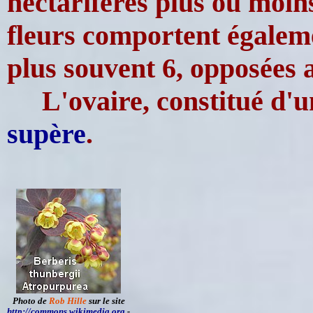
nectarifères plus ou moins
fleurs comportent égaleme
plus souvent 6, opposées 
L'ovaire, constitué d'
supère
.
Photo de
Rob Hille
sur le site
http://commons.wikimedia.org
-