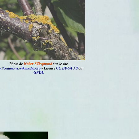
Photo de
Walter SZiegmund
sur le site
p://commons.wikimedia.org
- Licence
CC BY-SA 3.0
ou
GFDL