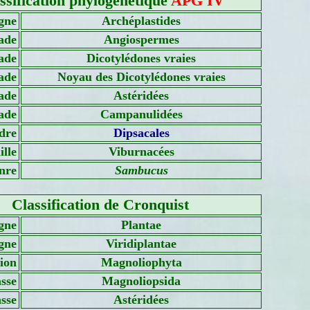
ssification phylogénétique
APG IV
gne
Archéplastides
ade
Angiospermes
ade
Dicotylédones vraies
ade
Noyau des Dicotylédones vraies
ade
Astéridées
ade
Campanulidées
dre
Dipsacales
lle
Viburnacées
nre
Sambucus
Classification de Cronquist
gne
Plantae
gne
Viridiplantae
sion
Magnoliophyta
sse
Magnoliopsida
asse
Astéridées