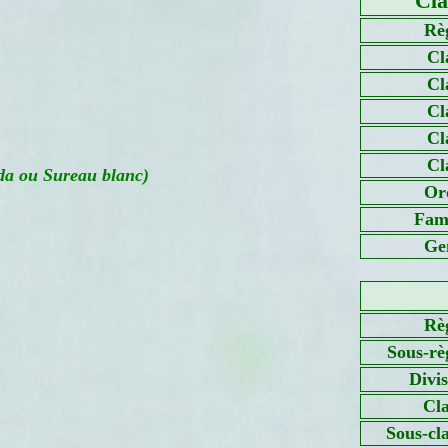
Cla
Rè
Cl
Cl
Cl
Cl
Cl
a ou Sureau blanc)
Or
Fami
Ge
Rè
Sous-rè
Divi
Cla
Sous-cl