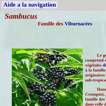
Aide a la navigation
Sambucus
Famille des
Viburnacées
Le g
comprend e
végétales
d
à la famill
originaires
sub-tropica
Dans 
Cronquist, 
famille des
dans celle