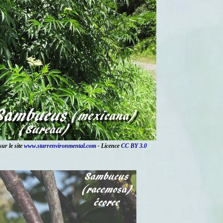
ur le site
www.starrenvironmental.com
- Licence
CC BY 3.0