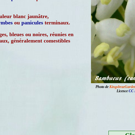
ouleur blanc jaunâtre,
ymbes
ou
panicules
terminaux.
es, bleues ou noires, réunies en
eaux, généralement comestibles
Photo de
KingsbraeGarde
Licence
CC 