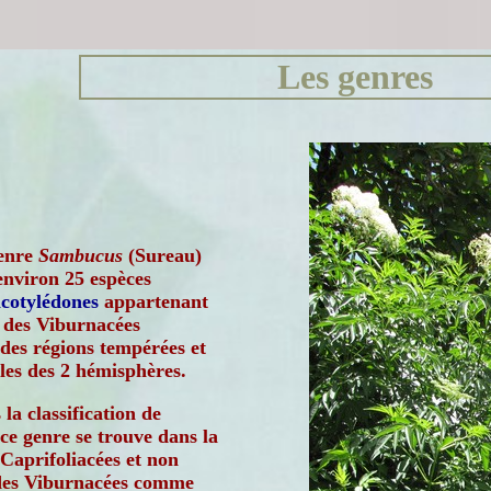
Les genres
enre
Sambucus
(Sureau)
nviron 25 espèces
icotylédones
appartenant
e des Viburnacées
 des régions tempérées et
les des 2 hémisphères.
la classification de
ce genre se trouve dans la
 Caprifoliacées et non
 des Viburnacées comme