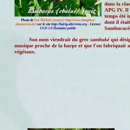
dans la cla
APG IV. Il
temps été i
Photo de
Leo Michels (source: http://www.imagines-
dont il étai
plantarum.de)
sur le site
http://luirig.altervista.org
- Licence
Sambucacée
CCO 1.0 Domaine public
Son nom viendrait du grec
sambuké
qui dési
musique proche de la harpe et que l'on fabriquait av
végétaux.